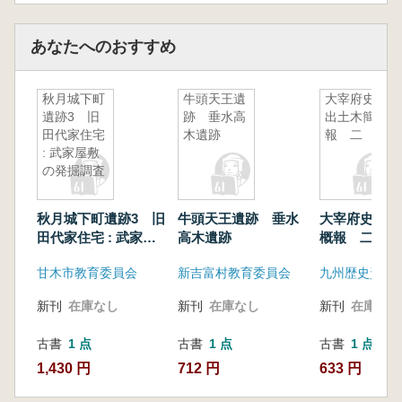
あなたへのおすすめ
秋月城下町
牛頭天王遺
大宰府史跡
遺跡3 旧
跡 垂水高
出土木簡概
田代家住宅
木遺跡
報 二
: 武家屋敷
の発掘調査
秋月城下町遺跡3 旧
牛頭天王遺跡 垂水
大宰府史跡出
田代家住宅 : 武家屋
高木遺跡
概報 二
敷の発掘調査
甘木市教育委員会
新吉富村教育委員会
九州歴史資料
新刊
在庫なし
新刊
在庫なし
新刊
在庫なし
古書
1 点
古書
1 点
古書
1 点
1,430 円
712 円
633 円