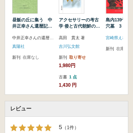
昼飯の丘に集う 中
アクセサリーの考古
島内139号地
井正幸さん還暦記念
学 倭と古代朝鮮の交
穴墓 3
論集
渉史
中井正幸さんの還暦をお祝いする会 編
高田 貫太 著
真陽社
吉川弘文館
新刊
在庫なし
新刊
在庫なし
新刊
取り寄せ
1,980円
古書
1 点
1,430 円
レビュー
5
（1件）