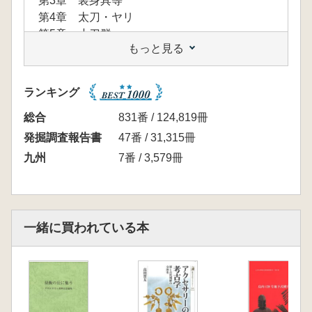
第3章 装身具等
第4章 太刀・ヤリ
第5章 小刀群
もっと見る
第6章 馬具
第7章 分析・研究
第8章 本報告出土遺物に関する成果のまとめ
ランキング
総合
831番 / 124,819冊
発掘調査報告書
47番 / 31,315冊
九州
7番 / 3,579冊
一緒に買われている本