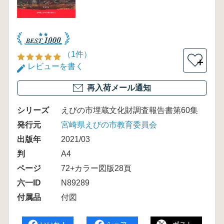
（1件）
＋
レビューを書く
再入荷メール通知
シリーズ
えびの市埋蔵文化財調査報告書第60集
発行元
宮崎県えびの市教育委員会
出版年
2021/03
判
A4
ページ
72+カラー図版28頁
六一ID
N89289
付属品
付図