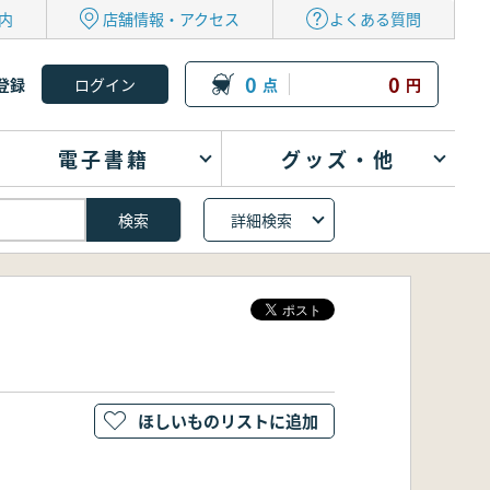
内
店舗情報・アクセス
よくある質問
0
0
登録
点
円
電子書籍
グッズ・他
詳細検索
ほしいものリストに追加