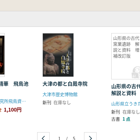
山形県の古代
窯業遺跡 解
説と資料 増
補改訂版
精華 飛鳥池
大津の都と白鳳寺院
山形県の古
解説と資料
大津市歴史博物館
奈良文化財研究所飛鳥資料館
新刊
在庫なし
1,100円
せ
新刊
在庫なし
古書
1 点
1
/
5