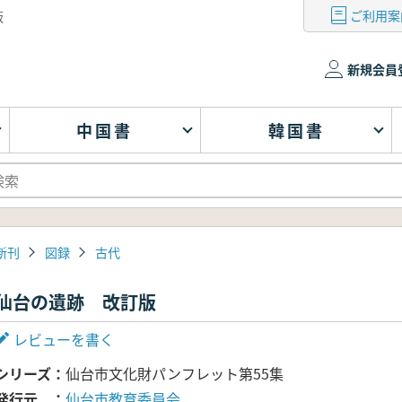
ご利用案
版
新規会員
中国書
韓国書
新刊
図録
古代
仙台の遺跡 改訂版
レビューを書く
シリーズ
仙台市文化財パンフレット第55集
発行元
仙台市教育委員会