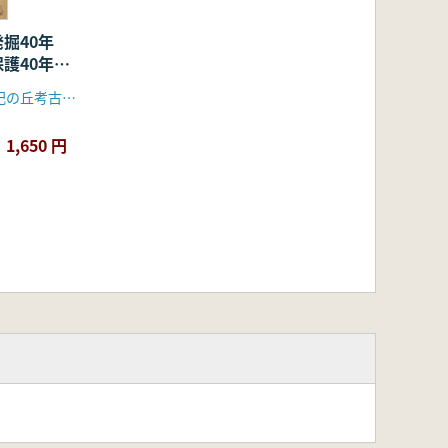
発掘40年
護40年の
うきたむ風土記の丘考古資料館
1,650 円