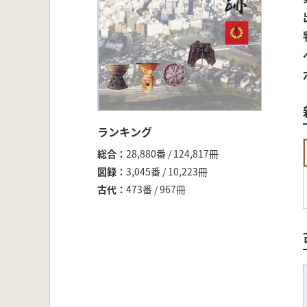
ランキング
総合
28,880番 / 124,817冊
図録
3,045番 / 10,223冊
古代
473番 / 967冊