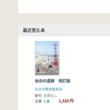
最近見た本
仙台の遺跡 改訂版
仙台市教育委員会
新刊
在庫なし
1,320 円
古書
1 点