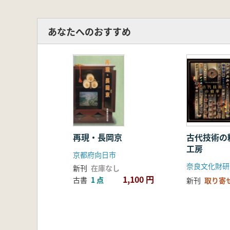
あなたへのおすすめ
再現・長岡京
古代技術の
工房
京都府向日市
新刊
在庫なし
1,100 円
古書
1 点
新刊
取り寄