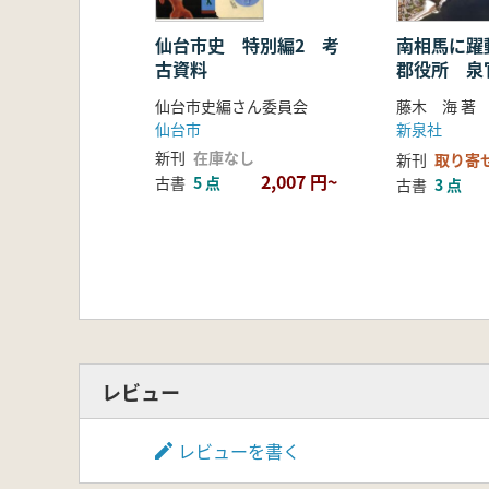
仙台市史 特別編2 考
南相馬に躍
古資料
郡役所 泉
仙台市史編さん委員会
藤木 海 著
仙台市
新泉社
新刊
在庫なし
新刊
取り寄
2,007 円~
古書
5 点
古書
3 点
レビュー
レビューを書く