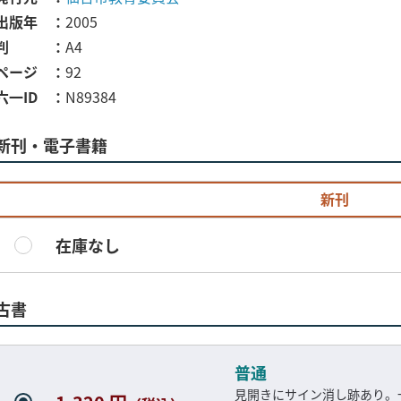
出版年
2005
判
A4
ページ
92
六一ID
N89384
新刊・電子書籍
新刊
在庫なし
古書
普通
見開きにサイン消し跡あり。