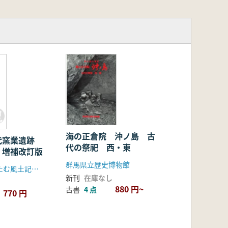
海の正倉院 沖ノ島 古
代窯業遺跡
代の祭祀 西・東
 増補改訂版
群馬県立歴史博物館
山形県立うきたむ風土記の丘考古資料館
新刊
在庫なし
880 円~
古書
4 点
770 円