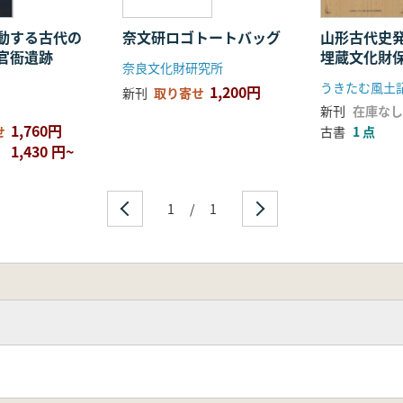
動する古代の
奈文研ロゴトートバッグ
山形古代史
官衙遺跡
埋蔵文化財保
奈良文化財研究所
成果
1,200円
新刊
取り寄せ
新刊
在庫なし
1,760円
せ
古書
1 点
1,430 円~
1
/
1