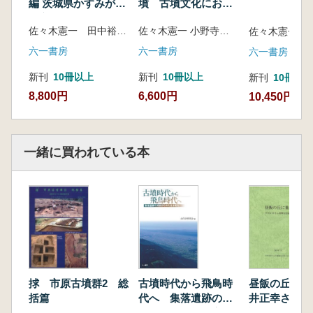
編 茨城県かすみがう
墳 古墳文化におけ
ら市折越十日塚古
る中央と周縁
佐々木憲一 田中裕 編
佐々木憲一 小野寺洋介 編
墳・坂稲荷山古墳発
掘調査報告
六一書房
六一書房
六一書房
新刊
10冊以上
新刊
10冊以上
新刊
10冊以
8,800円
6,600円
10,450円
一緒に買われている本
捄 市原古墳群2 総
古墳時代から飛鳥時
昼飯の丘に集
括篇
代へ 集落遺跡の分
井正幸さん還
析からみた社会変化
論集