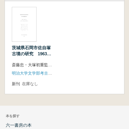
茨城県石岡市佐自塚
古墳の研究 1963年
発掘調査報告書
斎藤忠・大塚初重監修 佐々木憲一・古屋紀之・大熊久貴 編
明治大学文学部考古学研究室
新刊
在庫なし
本を探す
六一書房の本