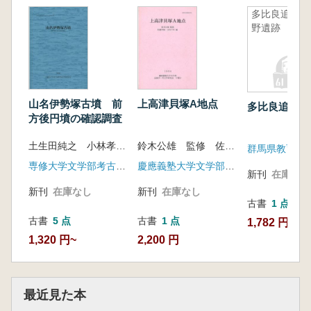
多比良追部
野遺跡
山名伊勢塚古墳 前
上高津貝塚A地点
多比良追部野
方後円墳の確認調査
土生田純之 小林孝秀 西松賢一郎 編
鈴木公雄 監修 佐藤孝雄 大内千年 編
専修大学文学部考古学研究室
慶應義塾大学文学部民族学・考古学研究室
新刊
在庫なし
新刊
在庫なし
新刊
在庫なし
古書
1 点
古書
5 点
古書
1 点
1,782 円
1,320 円~
2,200 円
最近見た本