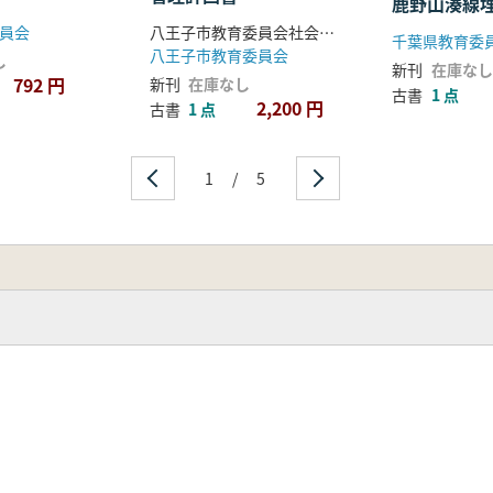
鹿野山湊線
査報告書
員会
八王子市教育委員会社会教育課 編
千葉県教育委
八王子市教育委員会
し
新刊
在庫なし
792 円
新刊
在庫なし
古書
1 点
2,200 円
古書
1 点
1
/
5