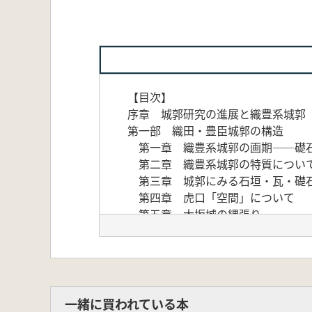
【目次】
序章 城郭研究の進展と織豊系城郭
第一部 織田・豊臣城郭の構造
第一章 織豊系城郭の画期――礎
第二章 織豊系城郭の特質につい
第三章 城郭にみる石垣・瓦・礎
第四章 虎口「空間」について
第五章 大坂城の縄張り
第六章 聚楽第の構造
第七章 城郭史からみた聚楽第と
第八章 伏見城と豊臣・徳川初期
第九章 破城を再検討する
第二部 陣城と本支城体制
一緒に買われている本