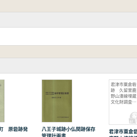
君津市粟倉砦
跡 久留里鹿
野山湊線埋蔵
文化財調査報
告書
町 原砦跡発
八王子城跡小仏関跡保存
君津市粟倉
管理計画書