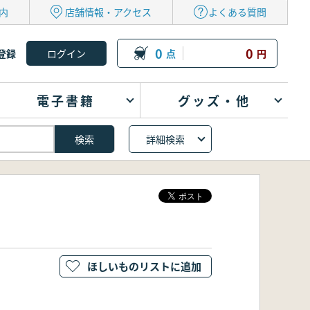
内
店舗情報・アクセス
よくある質問
0
0
登録
点
円
電子書籍
グッズ・他
詳細検索
ほしいものリストに追加