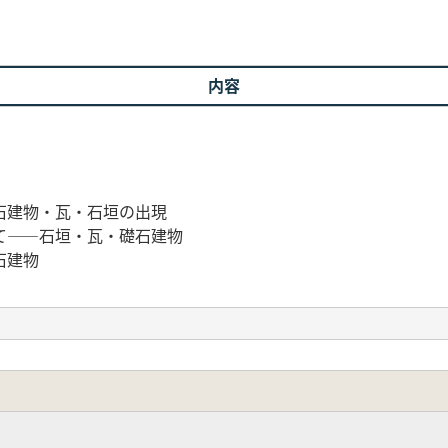
内容
石建物・瓦・石垣の出現
て――石垣・瓦・礎石建物
石建物
伏見城
の城郭構造