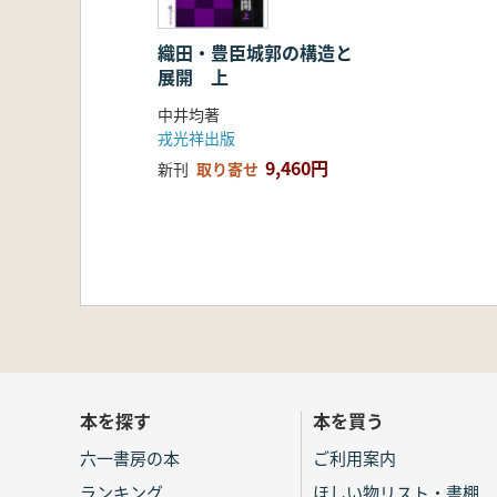
織田・豊臣城郭の構造と
展開 上
中井均著
戎光祥出版
9,460円
新刊
取り寄せ
本を探す
本を買う
六一書房の本
ご利用案内
ランキング
ほしい物リスト・書棚