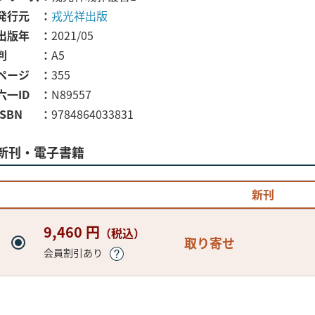
発行元
戎光祥出版
出版年
2021/05
判
A5
ページ
355
六一ID
N89557
ISBN
9784864033831
新刊・電子書籍
新刊
9,460 円
（税込）
取り寄せ
会員割引あり