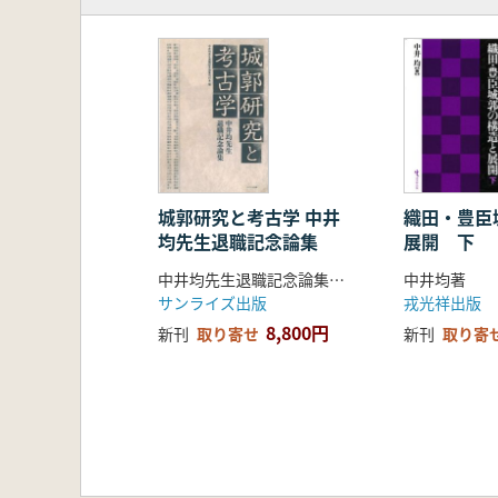
第一章 上平寺城跡の構造――特
第二章 堀尾氏の支城としての三
第三章 堀尾氏の支城としての赤
第四章 堀尾氏の支城としての亀
第三部 城郭瓦の展開
第一章 安土城以前の城郭瓦
第二章 小谷城跡出土の瓦につい
第三章 但馬竹田城跡採集瓦につい
第四章 家紋を押印した城郭瓦
城郭研究と考古学 中井
織田・豊臣
均先生退職記念論集
展開 下
終章 織豊系城郭研究の課題と展望
中井均先生退職記念論集刊行会 編集
中井均著
サンライズ出版
戎光祥出版
8,800円
新刊
取り寄せ
新刊
取り寄