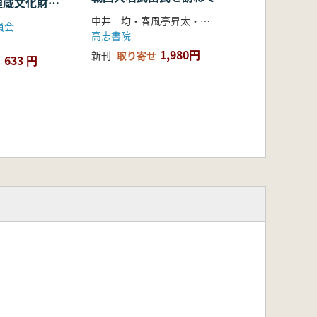
埋蔵文化財調
中井 均・春風亭昇太・齋藤慎一著
員会
高志書院
1,980円
新刊
取り寄せ
633 円