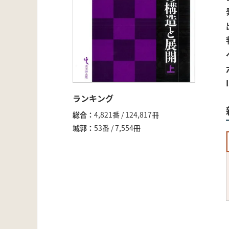
ランキング
総合
4,821番 / 124,817冊
城郭
53番 / 7,554冊