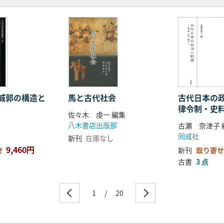
に元亀元年の改修を中心に
刀屋尾崎城
名瀬戸山城
嵩城と三沢城
て
て――文禄・慶長年間築城の考古学的考察
城郭の構造と
馬と古代社会
古代日本の
律令制・史
佐々木 虔一 編集
八木書店出版部
古瀬 奈津子 
同成社
新刊
在庫なし
9,460円
せ
新刊
取り寄せ
古書
3 点
1
/
20