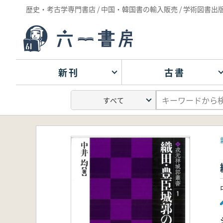
歴史・考古学専門書店 / 中国・韓国書の輸入販売 / 学術図書出
新刊
古書