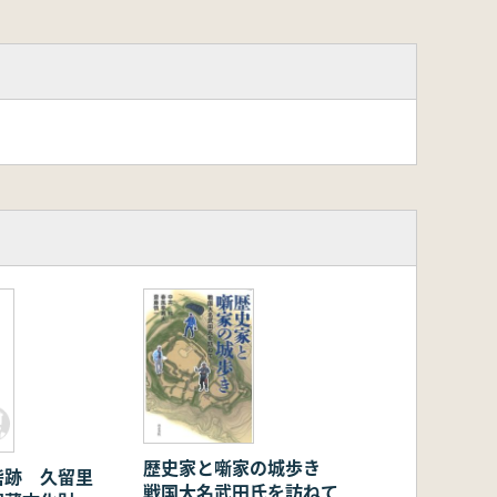
歴史家と噺家の城歩き
砦跡 久留里
戦国大名武田氏を訪ねて