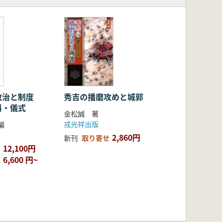
政治と制度
秀吉の播磨攻めと城郭
料・儀式
金松誠 著
戎光祥出版
編
2,860円
新刊
取り寄せ
12,100円
6,600 円~