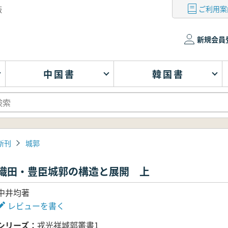
ご利用案
版
新規会員
中国書
韓国書
新刊
城郭
織田・豊臣城郭の構造と展開 上
中井均著
レビューを書く
シリーズ
戎光祥城郭叢書1