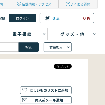
内
店舗情報・アクセス
よくある質問
0
0
登録
点
円
電子書籍
グッズ・他
詳細検索
ほしいものリストに追加
再入荷メール通知