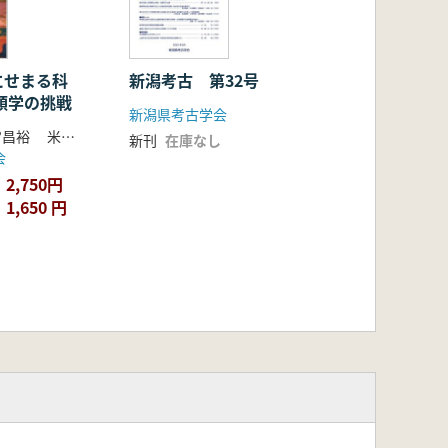
にせまる科
新潟考古 第32号
類学の挑戦
新潟県考古学会
井原泰雄 梅?昌裕 米田穣 編
新刊
在庫なし
会
2,750円
1,650 円