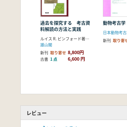
過去を探究する 考古資
動物考古学
料解読の方法と実践
日本動物考古
ルイス R. ビンフォード著 植木 武 翻訳
新刊
取り寄
雄山閣
8,800円
新刊
取り寄せ
6,600 円
古書
1 点
レビュー