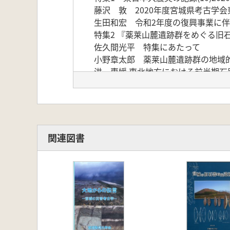
藤沢 敦 2020年度宮城県考古学
生田和宏 令和2年度の復興事業に
特集2 『薬莱山麓遺跡群をめぐる旧
佐久間光平 特集にあたって
小野章太郎 薬莱山麓遺跡群の地域
洪 惠媛 東北地方における前半期石
熊谷亮介・鈴木秋平 薬莱山No.8
吉田 桂 薬莱原№15遺跡の発掘
大場正善 薬莱山南麓では、どのよう
析
鹿又喜隆 薬莱山No.8遺跡と薬莱原
関連図書
青木要祐 宮城県薬莱山No.34遺跡
論文
相原淳一・佐藤信行 縄文早期中葉
及川謙作 陸奥国府における造瓦技術
小原駿平 古代後半期における土師
佐藤信行・山口義了 鳴瀬川上流域の
展望