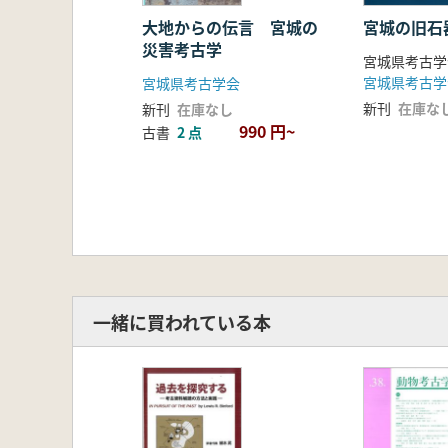
佐久間光平 東日本大震災による「
史跡紹介
大地からの伝言 宮城の
宮城の旧石
災害考古学
重森直人 国史跡 赤井官衙遺跡群
博物館紹介
宮城県考古学
宮城県考古学会
鈴木舞香 名取市歴史民俗資料館の概
新刊
在庫な
新刊
在庫なし
惜別
990 円~
古書
2 点
古川一明 佐々木茂楨先生を偲ぶ
石黒伸一朗 佐々木安彦先生を偲ん
活動報告
一緒に買われている本