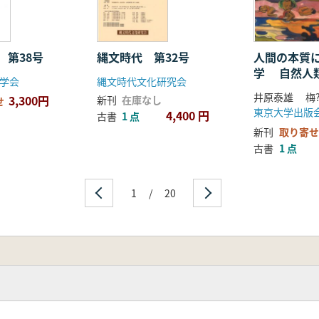
 第38号
縄文時代 第32号
人間の本質
学 自然人
学会
縄文時代文化研究会
3,300円
新刊
在庫なし
せ
東京大学出版
4,400 円
古書
1 点
新刊
取り寄せ
古書
1 点
1
/
20