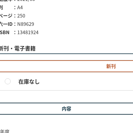
判
A4
ページ
250
六一ID
N89629
ISBN
13481924
新刊・電子書籍
新刊
在庫なし
内容
0年度