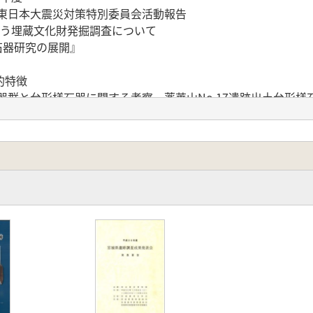
会東日本大震災対策特別委員会活動報告
伴う埋蔵文化財発掘調査について
石器研究の展開』
的特徴
器群と台形様石器に関する考察 薬莱山No.17遺跡出土台形様
 遺跡における石刃石器群の行動戦略 石刃・剥片分割の行動論的
調査と石器群の特徴
に石刃を作っていたのか? 宮城県加美町薬莱原No.15 遺跡
No.15遺跡における石器の機能と場の機能
と新潟県上原E遺跡から考察する細石刃製作技術の変容
「大穴式」土器の再検討蛇王洞Ⅱ式と三戸式土器について
の受容と変遷(1) 郡山遺跡の瓦を中心に
器埦 多賀城周辺の事例から
中世城館Ⅰ 宮崎地区・田川流域(上)