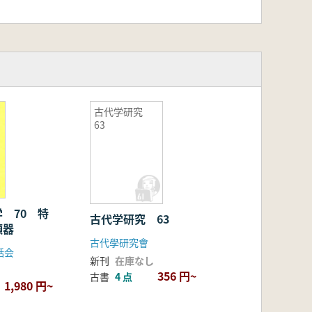
古代学研究
63
 70 特
古代学研究 63
頭器
古代學研究會
話会
新刊
在庫なし
356 円~
古書
4 点
1,980 円~