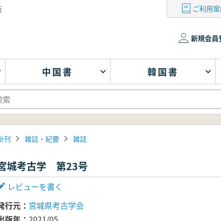
ご利用案
版
新規会員
中国書
韓国書
新刊
雑誌・紀要
雑誌
宮城考古学 第23号
レビューを書く
発行元
宮城県考古学会
出版年
2021/05