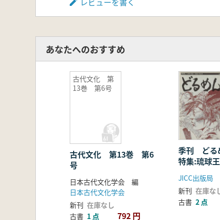
レビューを書く
あなたへのおすすめ
古代文化 第
13巻 第6号
季刊 どる
古代文化 第13巻 第6
特集:琉球
号
ザイホー
JICC出版局
日本古代文化学会 編
新刊
在庫な
日本古代文化学会
古書
2 点
新刊
在庫なし
792 円
古書
1 点