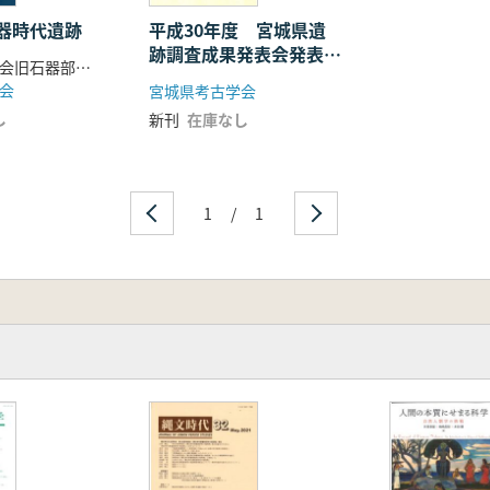
震災遺構」の保存を考える
器時代遺跡
平成30年度 宮城県遺
跡調査成果発表会発表要
 赤井官衙遺跡 矢本横穴
宮城県考古学会旧石器部会 編
旨
会
宮城県考古学会
要
し
新刊
在庫なし
で
1
/
1