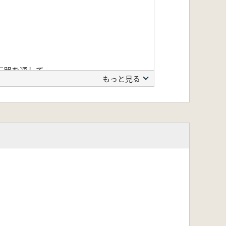
石器を通して
もっと見る
意義
出土石刃石器群に関する石器技術学分