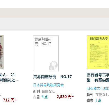
貿易陶磁研
究 NO.17
めん 21
旧石器考古学
貿易陶磁研究 NO.17
王権儀礼とイ
集 有茎尖
日本貿易陶磁研究会
旧石器文化談
新刊
在庫なし
し
新刊
在庫なし
2,530 円~
古書
4 点
712 円~
古書
3 点