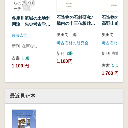
らのアプロ
ーチ
石造物の石材研究7
石造物の石
多摩川流域の土地利
畿内の十三仏板碑と
高野山町石 
用論 先史考古学研
その石材の産地
材産地と生産
究からのアプローチ
奥田尚 編
奥田尚 編
佐藤宏之
考古石材の研究会
考古石材の研
新刊
在庫なし
新刊
2冊
新刊
在庫なし
古書
1 点
1,100円
古書
1 点
1,100 円
1,760 円
最近見た本