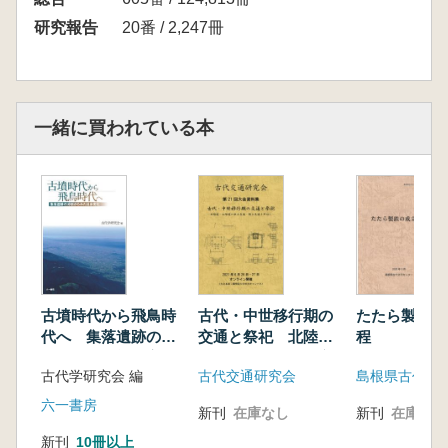
研究報告
20番 / 2,247冊
一緒に買われている本
古墳時代から飛鳥時
古代・中世移行期の
たたら製鉄の
代へ 集落遺跡の分
交通と祭祀 北陸
程
析からみた社会変化
道・山陰道の水上交
古代学研究会 編
古代交通研究会
通・陸上交通を中心
に
六一書房
新刊
在庫なし
新刊
在庫なし
新刊
10冊以上