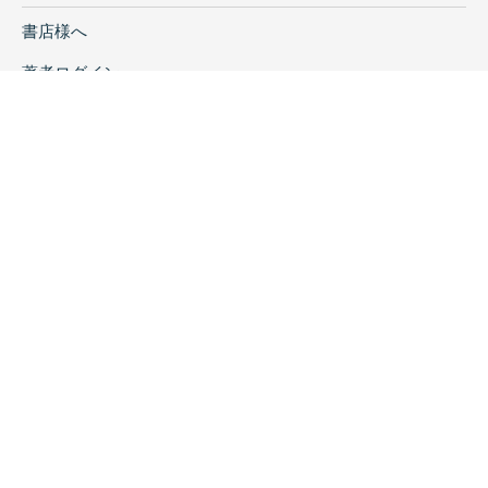
書店様へ
著者ログイン
会社案内
お問い合わせ
リンク
採用情報
プライバシーポリシー
特定商取引に関する表示