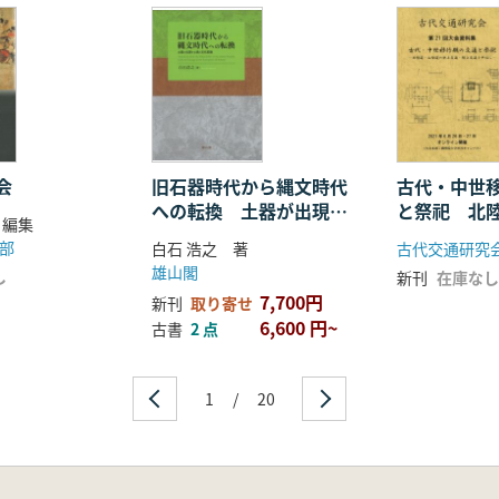
塚 和美
三宅 唯美
城の様相/河西 克造
毅
例として/内堀 信雄
立事情/中井 正幸
跡/大野 康弘
会
旧石器時代から縄文時代
古代・中世
への転換 土器が出現す
と祭祀 北
/太田 浩司
 編集
る頃の文化変動
の水上交通
と烽火(狼煙)台/髙田 徹
部
白石 浩之 著
古代交通研究
中心に
輔
雄山閣
し
新刊
在庫なし
尉宛秀吉書状」『反町文書』を基に/宮田 逸民
7,700円
新刊
取り寄せ
て/金松 誠
6,600 円~
古書
2 点
よる拠城形成に関する検討/中森 祥
る覚書
」出土の瓦の同范をとおして/吉田 和彦
1
/
20
て
点城郭及び関連城郭の築城事例から/東 信男