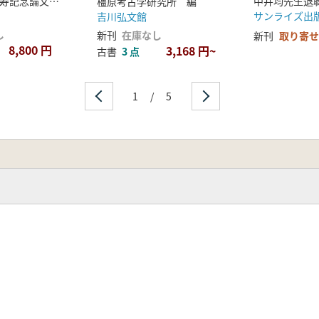
斎藤忠先生頌寿記念論文集刊行会 編
橿原考古学研究所 編
サンライズ出
吉川弘文館
江国野洲郡の小堤山城を事例に/中西 裕樹
し
新刊
在庫なし
新刊
取り寄せ
文
8,800 円
3,168 円~
古書
3 点
用した朝鮮式城郭
口 健弐
1
/
5