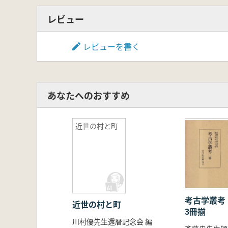
殿村から虚空蔵山城へ―信濃の・室
釈迦山百済寺(近江国愛知郡)の石
レビュー
飯盛城跡の石垣/李 聖子
鳥取城に用いられた補強石垣『巻
レビューを書く
四国における戦国期城郭の石積み
清須城出土軒瓦の変遷と城郭/鈴
安土城瓦のゆくえ―東海地域の金
近江における織豊期の城郭瓦/小
あなたへのおすすめ
麦島城跡出土瓦再考/山内 淳
出土遺物からみた城の使われ方に
東濃地域のロクロ成形土師器に関す
近世の村と町
姉小路氏関連遺跡で出土する中世土師
■第4章 城郭史への研究視点
城館構造の地域性と変遷/齋藤 
戦国時代の「名城」と「悪城」/
城館遺跡の大型建物遺構について
山城調査における造成と土木量計算
考古学叢考
近世の村と町
中世山寺のプランニング/ 藤岡
3冊揃
川村優先生還暦記念会 編
伊吹山中腹の社寺遺構「別相」/