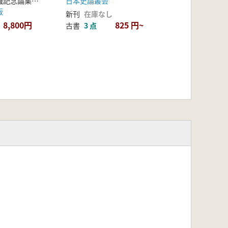
中井均先生退職記念論集刊行会 編集
日本史論叢会
版
新刊
在庫なし
8,800円
825 円~
古書
3 点