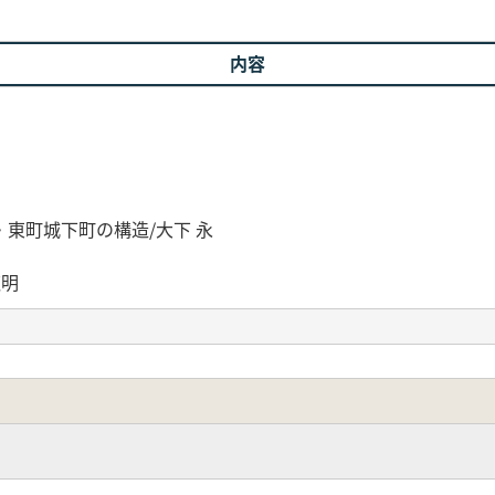
内容
島・東町城下町の構造/大下 永
憲治
澤 徳明
彦
館―三雲屋敷を中心に/新谷 和之
銭/馬部 隆弘
郭/高屋 茂男
ける築城技術の検討/松田 直則
前田 利久