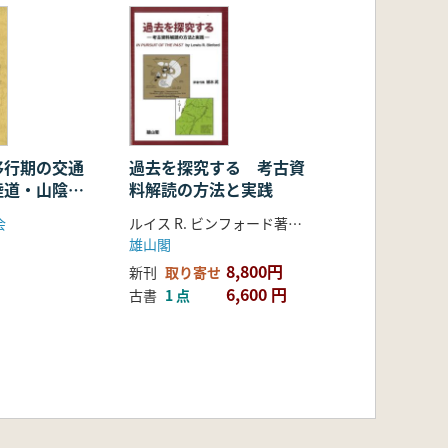
移行期の交通
過去を探究する 考古資
陸道・山陰道
料解読の方法と実践
・陸上交通を
会
ルイス R. ビンフォード著 植木 武 翻訳
雄山閣
8,800円
新刊
取り寄せ
6,600 円
古書
1 点