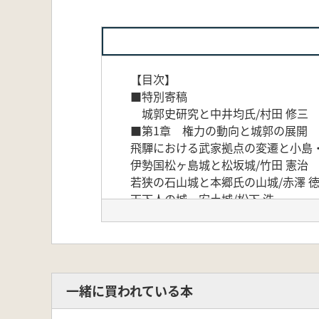
【目次】
■特別寄稿
城郭史研究と中井均氏/村田 修三
■第1章 権力の動向と城郭の展開
飛驒における武家拠点の変遷と小
伊勢国松ヶ島城と松坂城/竹田 
若狭の石山城と本郷氏の山城/赤
天下人の城 安土城/松下 浩
安土城に関する一考察/福島 克
六角氏被官三雲氏と甲賀郡西部の城
三好長慶の越水入城と摂津下郡段
石見国家古屋城と福屋氏の拠点城
長宗我部元親の阿波・伊予侵攻にお
一緒に買われている本
■第2章 進む城郭の再評価
駿河田中城と田中御殿について/