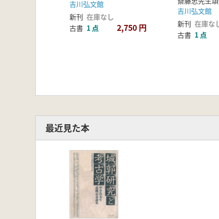
吉川弘文館
京極氏館の御廟所 /石田 雄士
吉川弘文館
新刊
在庫なし
聖地への築城と地域社会・城主―近
新刊
在庫な
2,750 円
古書
1 点
天守建築の成立を考える/加藤 理
古書
1 点
文禄・慶長の役における日本軍が利
―慶尚南道周辺を中心に/堀
長崎警備と烽火台/岡寺 良
最近見た本