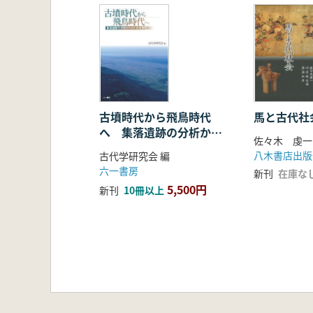
遠江殿谷城(高藤城)の再検討/戸
岩村城を「霧ヶ城」と呼ぶこと/
神之峰城再考―国人領主 知久氏本
美濃金山城の役割とその変遷/長沼 
合戦の記憶と変容―岐阜城の戦いを
美濃上石津における中世城郭の成
佐柿国吉城址史跡調査二〇年の軌
古墳時代から飛鳥時代
馬と古代社
へ 集落遺跡の分析から
江濃国境「長比城」の基礎的研究
佐々木 虔一
みた社会変化
近江・西山城の再検討―縄張り研究
八木書店出版
古代学研究会 編
水走氏館跡の再検討/遠藤 啓
六一書房
新刊
在庫な
三木落城とその前夜-「赤佐左衛門
5,500円
新刊
10冊以上
三木城の近代―本丸跡を事例とし
富田城から米子城へ―吉川広家に
慶長期の細川の城普請と破却に関す
―大分県杵築市「国史跡杵築城跡
■第3章 石垣・瓦・出土遺物
西長尾城跡・天霧城跡の石垣につい
―讃岐国における長宗我部氏の拠