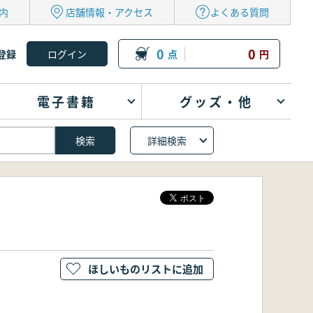
内
店舗情報・アクセス
よくある質問
0
0
登録
点
円
電子書籍
グッズ・他
詳細検索
ほしいものリストに追加