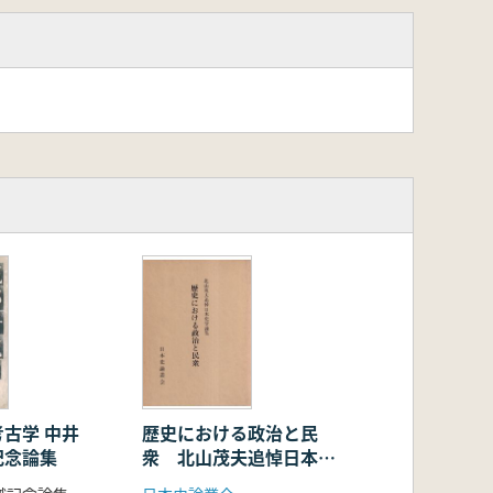
府城石丁場/山本 宏司
古学 中井
歴史における政治と民
記念論集
衆 北山茂夫追悼日本史
学論集