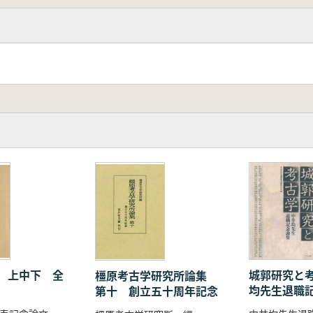
町・戦国期の石積技術雑感/竹原 学 静岡市藁科川流域の駿
垣/福永 清治
石垣』について/細田 隆博
・石垣/乗岡 実
木 正貴
箔瓦を中心に/松井 一明
谷 徳彦
司
ついて―静岡県下の戦国期城郭の事例から/溝口 彰啓
る一考察―美濃金山城跡を中心に/長江 真和
器皿の編年試案/三好 清超
慎一
竹井 英文
/早川 圭
(その2)/山上 雅弘
 上中下 全
城郭研究と考
橿原考古学研究所論集
 英礼
均先生退職
第十 創立五十周年記念
髙橋 順之