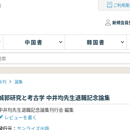
ご利用案
版
新規会員
中国書
韓国書
新刊
論集
城郭研究と考古学 中井均先生退職記念論集
中井均先生退職記念論集刊行会 編集
レビューを書く
発行元
サンライズ出版