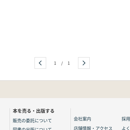
1
/
1
本を売る・出版する
会社案内
採
販売の委託について
店舗情報・アクセス
よ
図書の出版について