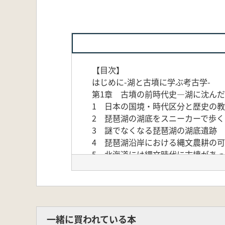
【目次】
はじめに-湖と古墳に学ぶ考古学-
第1章 古墳の前時代史―湖に沈ん
1 日本の国境・時代区分と歴史の
2 琵琶湖の湖底をスニーカーで歩く
3 謎でなくなる琵琶湖の湖底遺跡
4 琵琶湖沿岸における縄文農耕の
5 北海道には縄文時代に古墳があ
6 琵琶湖で発見された銅鐸を追究
7 客家土楼と琵琶湖の弥生村との怪
8 「邪馬台国近江説」の中心・旧
第2章 古墳追究の前提とその出現
1 「墳丘墓」と「古墳」を築いた
一緒に買われている本