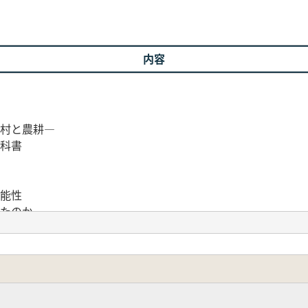
内容
だ村と農耕―
教科書
可能性
ったのか
する
野洲川の本流をさかのぼる
をさぐる
村をさがす