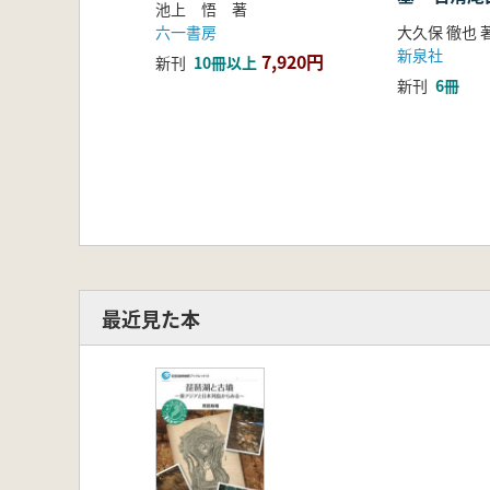
池上 悟 著
六一書房
大久保 徹也 
新泉社
7,920円
新刊
10冊以上
新刊
6冊
最近見た本