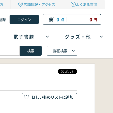
内
店舗情報・アクセス
よくある質問
0
0
登録
点
円
電子書籍
グッズ・他
詳細検索
ほしいものリストに追加