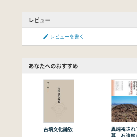
5 東日本大震災を生き抜いた古墳
6 古墳時代以降の農具に見る中国
先学に学んだ半生記(反省記)
レビュー
レビューを書く
あなたへのおすすめ
異端視され
古墳文化論攷
墓 石清尾