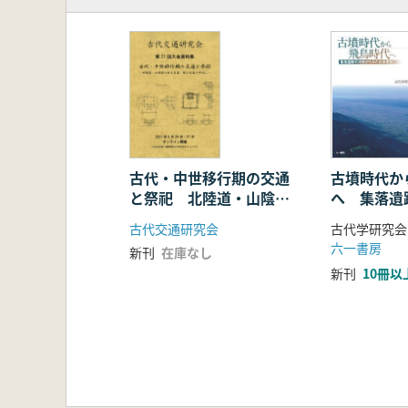
2 考古学者は古墳の年代をどのよ
3 月の輪古墳の発掘運動と講演・
4 「首長権」あるいは「首長霊」
5 古墳の竪穴式「石室」から「石
7 考古学・博物館学の古典とそこ
第3章 古墳の形からみた近江の地
1 円墳の出現から大形前方後円墳
2 琵琶湖を制した最初の地域の首
3 六〇年安保と安土瓢箪山古墳の
古代・中世移行期の交通
古墳時代か
と祭祀 北陸道・山陰道
へ 集落遺
4 近江の旧郡ごとに古墳の違いは
の水上交通・陸上交通を
みた社会変
5 首長墓は規模により3つの階層に
古代交通研究会
古代学研究会
中心に
6 近江の首長墓の動向と画期を形
六一書房
新刊
在庫なし
7 古墳の石材を湖上輸送する
新刊
10冊以
8 『琵琶湖をめぐる古墳と古墳群
第4章 大陸・半島・列島から近江
1 中国大陸・長江中流域の漢墓か
2 湖東の扇状地開発にあたった渡
3 日本列島で二番目に広い湖・霞
4 列島の最南端にある九州の前方