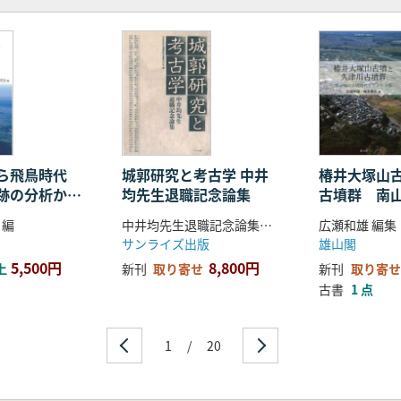
うに想定したか
講義
を継承した場である古墳
槨」への言い換6 相次ぎ発見された「前方後方墳」は「前方後
に見る古墳の項
域性
の成立へ
長とは
わずかなつながり
ら飛鳥時代
城郭研究と考古学 中井
椿井大塚山
跡の分析から
均先生退職記念論集
古墳群 南
あるのか
化
代とヤマト
分けられる
 編
中井均先生退職記念論集刊行会 編集
広瀬和雄 編集
から探る
サンライズ出版
雄山閣
5,500円
8,800円
上
新刊
取り寄せ
新刊
取り寄せ
』からみた原始・古代の近江
古書
1 点
の古墳を望む
ら近江の墓へ
来人の墓
1
/
20
ケ浦をめぐる古墳
後円墳と中枢の古墳