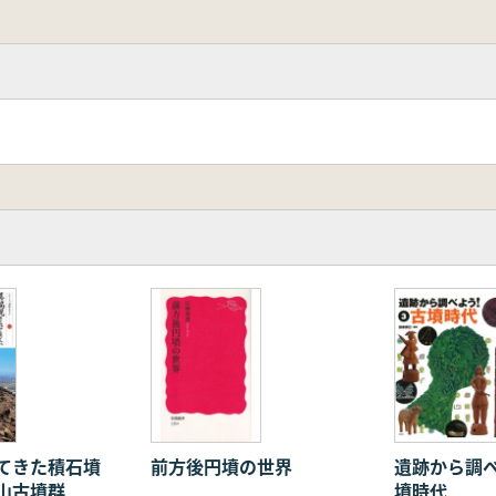
と遺跡
の系譜
てきた積石墳
前方後円墳の世界
遺跡から調べ
山古墳群
墳時代