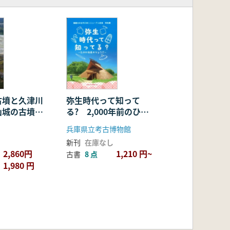
方形墳丘墓」か
古墳と久津川
弥生時代って知って
山城の古墳時
る? 2,000年前のひょ
王権
うご
兵庫県立考古博物館
新刊
在庫なし
2,860円
1,210 円~
古書
8 点
1,980 円