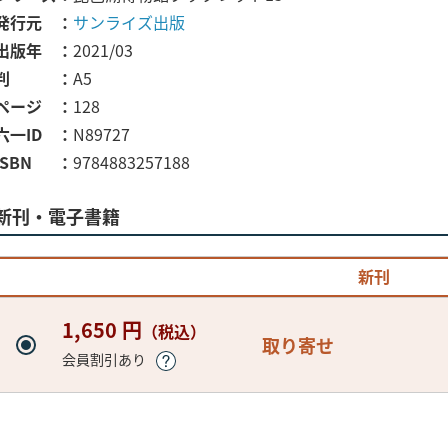
発行元
サンライズ出版
出版年
2021/03
判
A5
ページ
128
六一ID
N89727
ISBN
9784883257188
新刊・電子書籍
新刊
1,650 円
（税込）
取り寄せ
会員割引あり