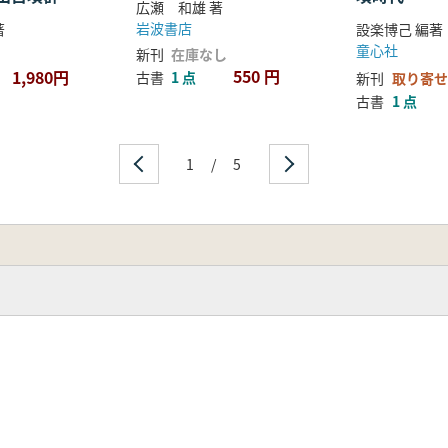
広瀬 和雄 著
岩波書店
著
設楽博己 編著
童心社
新刊
在庫なし
550 円
1,980円
古書
1 点
新刊
取り寄せ
古書
1 点
1
/
5