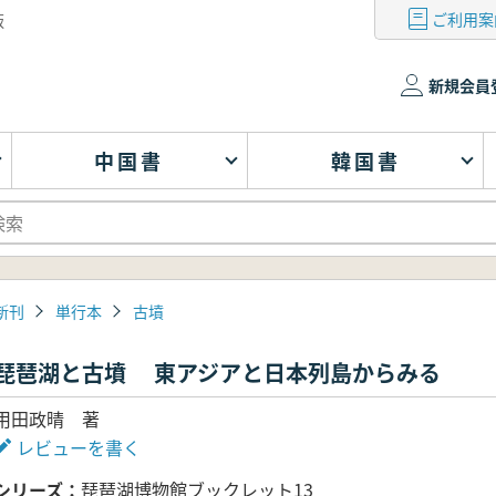
ご利用案
版
新規会員
中国書
韓国書
新刊
単行本
古墳
琵琶湖と古墳 東アジアと日本列島からみる
用田政晴 著
レビューを書く
シリーズ
琵琶湖博物館ブックレット13