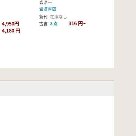
森浩一
岩波書店
新刊
在庫なし
316 円~
4,950円
古書
3 点
4,180 円