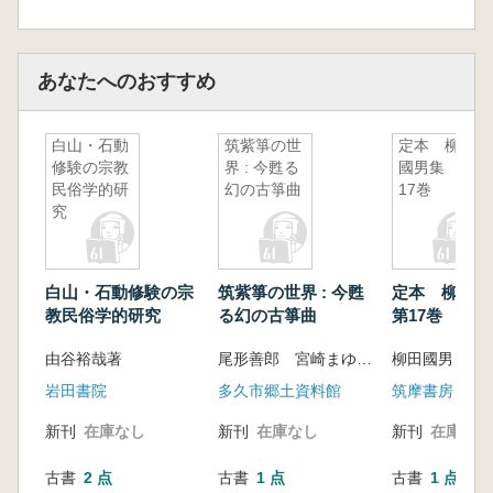
あなたへのおすすめ
白山・石動
筑紫箏の世
定本 柳田
修験の宗教
界 : 今甦る
國男集 第
民俗学的研
幻の古箏曲
17巻
究
白山・石動修験の宗
筑紫箏の世界 : 今甦
定本 柳田
教民俗学的研究
る幻の古箏曲
第17巻
由谷裕哉著
尾形善郎 宮崎まゆみ編
柳田國男
岩田書院
多久市郷土資料館
筑摩書房
新刊
在庫なし
新刊
在庫なし
新刊
在庫なし
古書
2 点
古書
1 点
古書
1 点