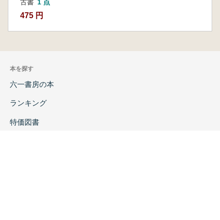
古書
1 点
475 円
本を探す
六一書房の本
ランキング
特価図書
特集
書店様へ
著者ログイン
会社案内
お問い合わせ