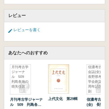
レビュー
レビューを書く
あなたへのおすすめ
月刊考古学
信濃考古学
ジャーナ
会誌(全)
ル 509
長野県考古
列島各地の
学会創立10
焼失住居
周年記念復
刻
上代文化 第29輯
月刊考古学ジャーナ
信濃考古学会
ル 509 列島各地
(全) 長野県