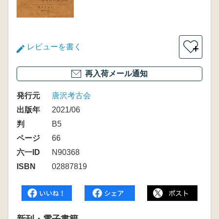
レビューを書く
＋
再入荷メール通知
発行元
唐沢考古会
出版年
2021/06
判
B5
ページ
66
六一ID
N90368
ISBN
02887819