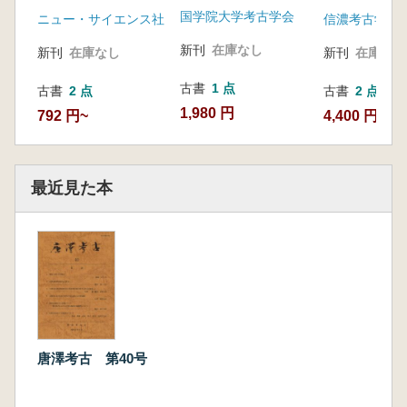
の焼失住居
会創立10周
国学院大学考古学会
ニュー・サイエンス社
信濃考古学会
刻
新刊
在庫なし
新刊
在庫なし
新刊
在庫なし
古書
1 点
古書
2 点
古書
2 点
1,980 円
792 円~
4,400 円~
最近見た本
唐澤考古 第40号