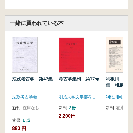
一緒に買われている本
法政考古学 第47集
考古学集刊 第17号
利根川 第4
集 和島誠一
後半世紀・『
法政考古学会
明治大学文学部考古学研究室
利根川同人
川』創刊40
号
新刊
在庫なし
新刊
2冊
新刊
在庫なし
2,200円
古書
1 点
880 円