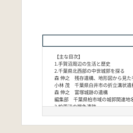
【主な目次】
1.手賀沼周辺の生活と歴史
2.千葉県北西部の中世城郭を探る
森 伸之 残存遺構、地形図から見た
小林 茂 千葉県白井市の折立溝状遺
森 伸之 富塚城跡の遺構
編集部 千葉県柏市域の城郭関連地
3.柏周辺の戦争遺跡
森 伸之 柏飛行場と周辺戦争遺跡
浅野千之 柏飛行場の保有戦闘機の
森 伸之 陸軍工兵学校の大正期の航