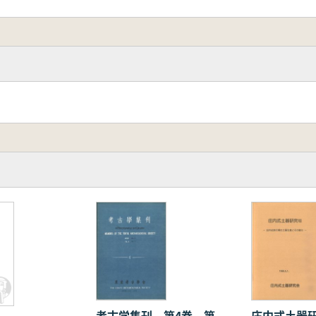
考古学集刊 第4巻 第
庄内式土器