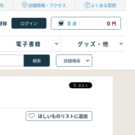
内
店舗情報・アクセス
よくある質問
0
0
登録
点
円
電子書籍
グッズ・他
詳細検索
ほしいものリストに追加