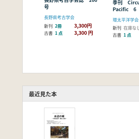
季刊 Circ
号
Pacific 6
長野県考古学会
環太平洋学会
3,300円
新刊
2冊
新刊
在庫な
3,300 円
古書
1 点
古書
1 点
最近見た本