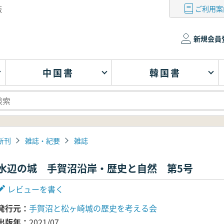
ご利用案
版
新規会員
中国書
韓国書
新刊
雑誌・紀要
雑誌
水辺の城 手賀沼沿岸・歴史と自然 第5号
レビューを書く
発行元
手賀沼と松ヶ崎城の歴史を考える会
出版年
2021/07