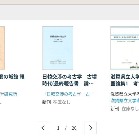
磨の城館 報
日韓交渉の考古学 古墳
滋賀県立大
時代(最終報告書 論考
室論集1 
編)
25周年・中
学研究所
「日韓交渉の考古学 古墳時代」研究会 「韓日交渉の考古学 三国時代」研究会
職記念
滋賀県立大学
し
新刊
在庫なし
新刊
在庫なし
1
/
20