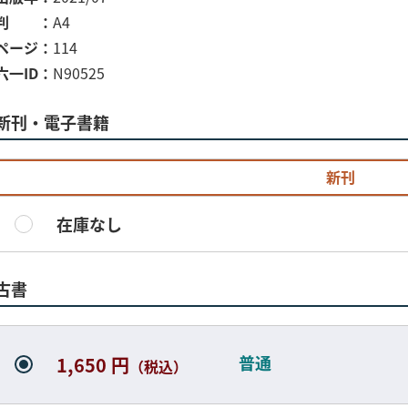
判
A4
ページ
114
六一ID
N90525
新刊・電子書籍
新刊
在庫なし
古書
普通
1,650 円
（税込）