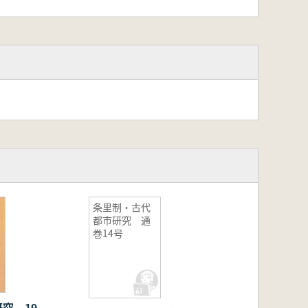
条里制・古代
都市研究 通
巻14号
研究 19