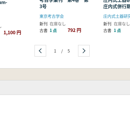
um-
3号
庄内式併行
とその動き
東京考古学会
庄内式土器研
新刊
在庫なし
新刊
在庫なし
し
792 円
古書
1 点
古書
1 点
1,100 円
1
/
5