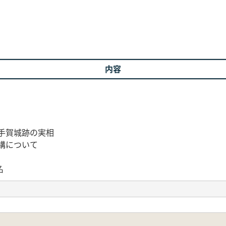
内容
手賀城跡の実相
構について
名
変遷
空写真