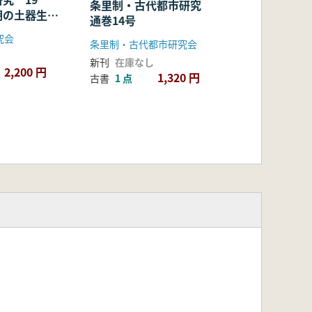
条里制・古代都市研究
期の土器生産
通巻14号
究会
条里制・古代都市研究会
新刊
在庫なし
2,200 円
1,320 円
古書
1 点