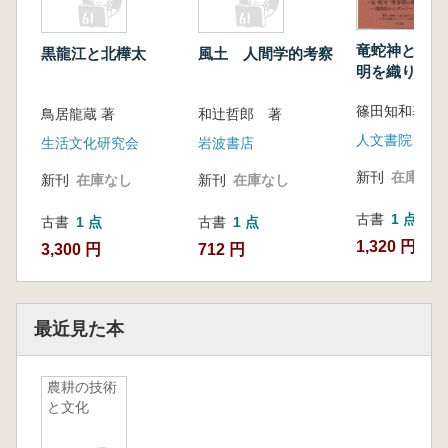
竜蛇神と機織姫
黒龍江と北樺太
風土 人間学的考察
明を織りなす
女たち
篠田知和基
鳥居龍蔵 著
和辻哲郎 著
人文書院
生活文化研究会
岩波書店
新刊
在庫なし
新刊
在庫なし
新刊
在庫なし
古書
1 点
古書
1 点
古書
1 点
1,320 円
3,300 円
712 円
最近見た本
農耕の技術
と文化