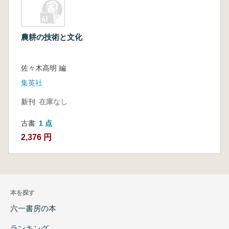
農耕の技術と文化
佐々木高明 編
集英社
新刊
在庫なし
古書
1 点
2,376 円
本を探す
六一書房の本
ランキング