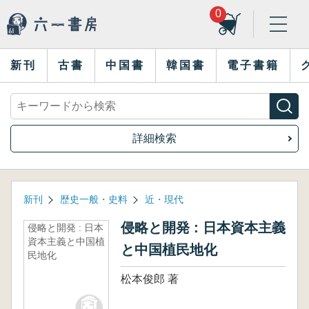
0
新刊
古書
中国書
韓国書
電子書籍
詳細検索
新刊
歴史一般・史料
近・現代
侵略と開発 : 日本資本主義
侵略と開発 : 日本
資本主義と中国植
と中国植民地化
民地化
松本俊郎 著