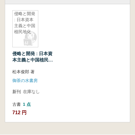
侵略と開発
: 日本資本
主義と中国
植民地化
侵略と開発 : 日本資
本主義と中国植民地
化
松本俊郎 著
御茶の水書房
新刊
在庫なし
古書
1 点
712 円