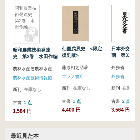
昭和農業技
術発達史
第2巻 水
田作編
仙臺戊辰史 <限定
日本外交文書
昭和農業技術発達
復刻版>
期 第33巻
史 第2巻 水田作編
2 北清事変
藤原相之助著
外務省 編纂
農林水産省農林水産技術会議事務局昭和農業技術発達史編纂委員会
マツノ書店
外務省
農林水産技術情報協会(農山漁村文化協会)
新刊
在庫なし
新刊
在庫なし
新刊
在庫なし
古書
1 点
古書
2 点
古書
1 点
4,400 円
3,564 円~
1,584 円
最近見た本