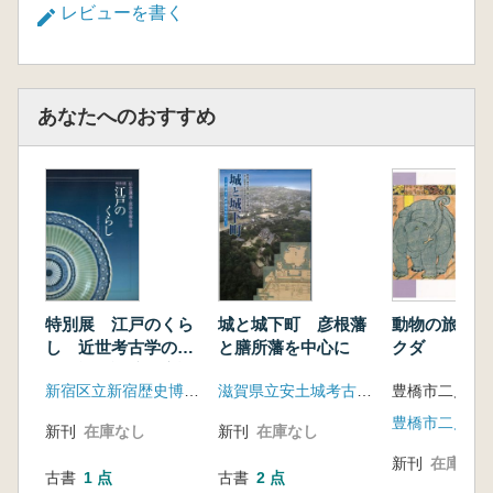
レビューを書く
あなたへのおすすめ
特別展 江戸のくら
城と城下町 彦根藩
動物の旅 : 
し 近世考古学の世
と膳所藩を中心に
クダ
界 記念講演・座談
新宿区立新宿歴史博物館
滋賀県立安土城考古博物館
会報告書
新刊
在庫なし
新刊
在庫なし
新刊
在庫なし
古書
1 点
古書
2 点