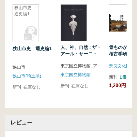
狭山市史
通史編1
人、神、自然 : ザ・
骨ものがたり
狭山市史 通史編1
アール・サーニ・コ
考古学研究室
レクションの名品が
事
東京国立博物館, アール・サーニ・コレクション編
語る古代世界
狭山市
東京国立博物館
狭山市(埼玉県)
新刊
1冊
1,200円
新刊
在庫なし
新刊
在庫なし
レビュー