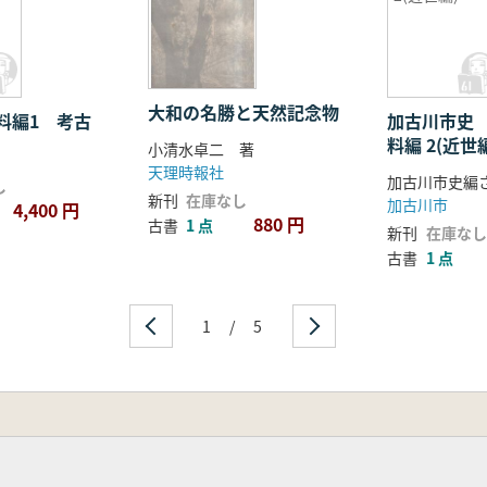
大和の名勝と天然記念物
料編1 考古
加古川市史
料編 2(近世
小清水卓二 著
天理時報社
し
新刊
在庫なし
加古川市
4,400 円
880 円
古書
1 点
新刊
在庫なし
古書
1 点
1
/
5