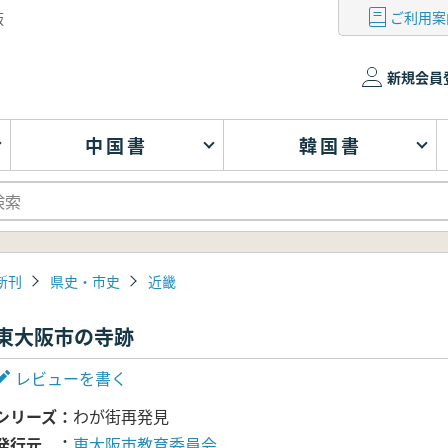
ご利用案
版
新規会員
中国書
韓国書
新刊
県史・市史
近畿
東大阪市の寺跡
レビューを書く
シリーズ
わが街再発見
発行元
東大阪市教育委員会