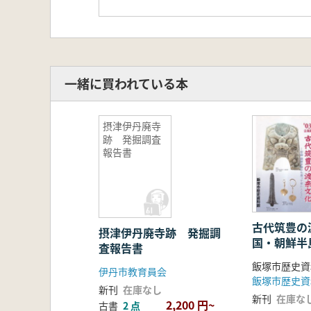
一緒に買われている本
摂津伊丹廃寺
跡 発掘調査
報告書
古代筑豊の渡
摂津伊丹廃寺跡 発掘調
国・朝鮮半
査報告書
きた人と文
飯塚市歴史資
伊丹市教育員会
飯塚市歴史資
新刊
在庫なし
新刊
在庫な
2,200 円~
古書
2 点