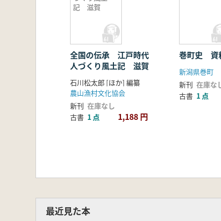
記 滋賀
全国の伝承 江戸時代
巻町史 資
人づくり風土記 滋賀
新潟県巻町
石川松太郎 [ほか] 編纂
新刊
在庫な
農山漁村文化協会
古書
1 点
新刊
在庫なし
1,188 円
古書
1 点
最近見た本