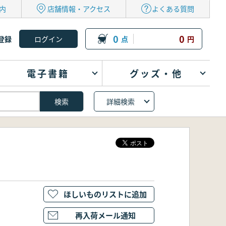
内
店舗情報・アクセス
よくある質問
0
0
登録
点
円
電子書籍
グッズ・他
詳細検索
ほしいものリストに追加
再入荷メール通知