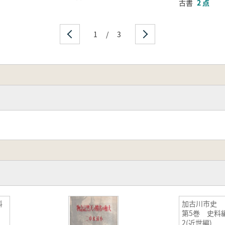
古書
2 点
1
/
3
料
加古川市史
第5巻 史料
2(近世編)