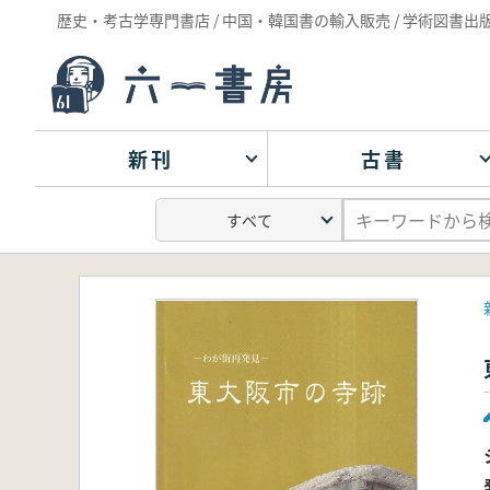
歴史・考古学専門書店 / 中国・韓国書の輸入販売 / 学術図書出
新刊
古書