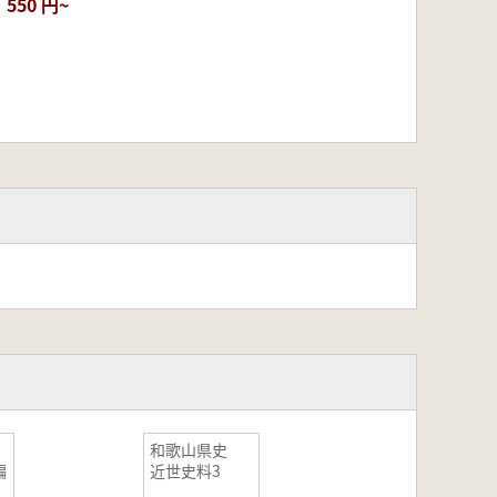
550 円~
和歌山県史
編
近世史料3