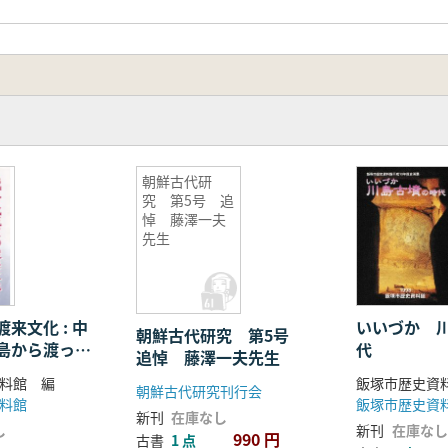
朝鮮古代研
究 第5号 追
悼 藤澤一夫
先生
来文化 : 中
いいづか 
朝鮮古代研究 第5号
島から渡って
代
追悼 藤澤一夫先生
化
料館 編
飯塚市歴史資
朝鮮古代研究刊行会
料館
飯塚市歴史資
新刊
在庫なし
し
新刊
在庫なし
990 円
古書
1 点