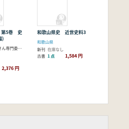
 第5巻 史
和歌山県史 近世史料3
編)
和歌山県
加古川市史編さん専門委員編
新刊
在庫なし
1,584 円
古書
1 点
2,376 円