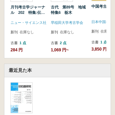
中国考古学 
月刊考古学ジャーナ
古代 第89号 地域
ル 202 特集:伝仁
特集6 栃木
徳陵
日本中国考古
ニュー・サイエンス社
早稲田大学考古学会
新刊
在庫なし
新刊
在庫なし
新刊
在庫なし
古書
1 点
古書
1 点
古書
2 点
3,850 円
284 円
1,069 円~
最近見た本