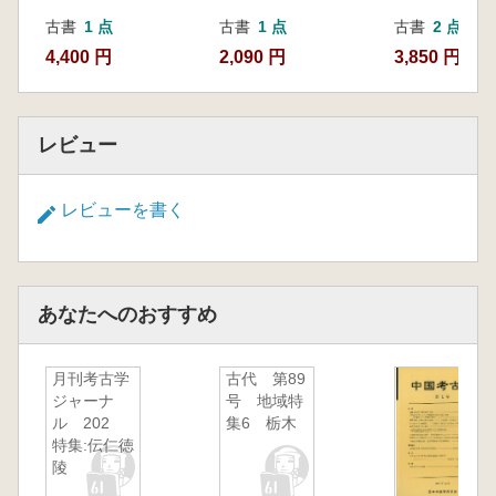
古書
1 点
古書
1 点
古書
2 点
4,400 円
2,090 円
3,850 円~
レビュー
レビューを書く
あなたへのおすすめ
月刊考古学
古代 第89
ジャーナ
号 地域特
ル 202
集6 栃木
特集:伝仁徳
陵