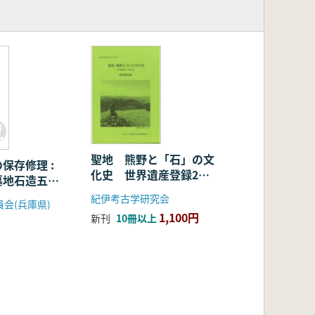
聖地 熊野と「石」の文
保存修理 :
化史 世界遺産登録20
墓地石造五輪
周年記念
理
紀伊考古学研究会
会(兵庫県)
1,100円
新刊
10冊以上