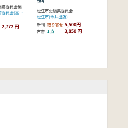
世4
編纂委員会編
松江市史編集委員会
土佐山田町教育委員会(高知県)
松江市(今井出版)
5,500円
新刊
取り寄せ
2,772 円
3,850 円
古書
1 点