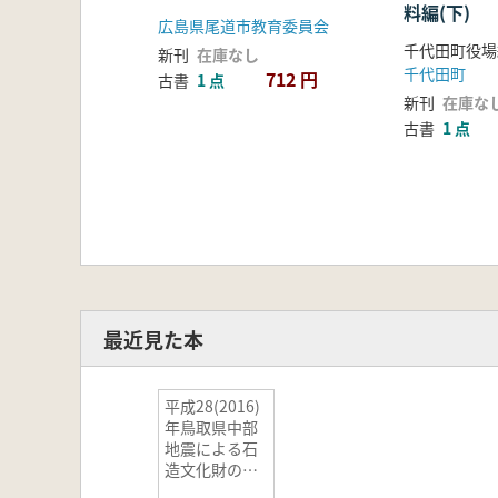
料編(下)
広島県尾道市教育委員会
千代田町役場
新刊
在庫なし
千代田町
712 円
古書
1 点
新刊
在庫な
古書
1 点
最近見た本
平成28(2016)
年鳥取県中部
地震による石
造文化財の被
害調査