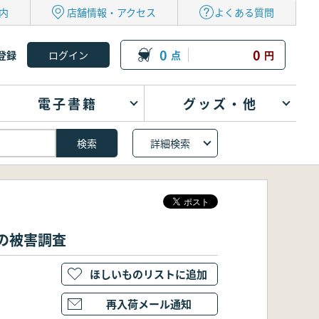
内
店舗情報・アクセス
よくある質問
0
0
登録
点
円
電子書籍
グッズ・他
詳細検索
財の被害調査
ほしいものリストに追加
再入荷メール通知