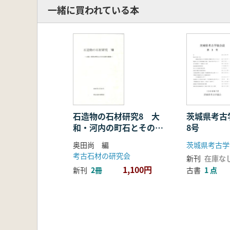
一緒に買われている本
石造物の石材研究8 大
茨城県考古
和・河内の町石とその石
8号
材の産地
奥田尚 編
茨城県考古学
考古石材の研究会
新刊
在庫な
1,100円
新刊
2冊
古書
1 点