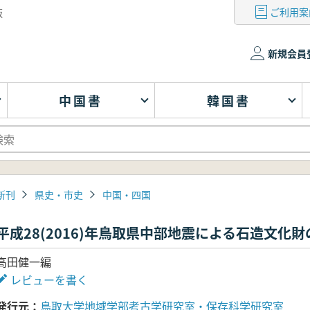
ご利用案
版
新規会員
中国書
韓国書
新刊
県史・市史
中国・四国
平成28(2016)年鳥取県中部地震による石造文化
高田健一編
レビューを書く
発行元
鳥取大学地域学部考古学研究室・保存科学研究室