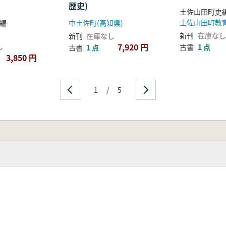
歴史)
土佐山田町史
編
中土佐町(高知県)
新刊
在庫なし
新刊
在庫なし
7,920 円
し
古書
1 点
古書
1 点
3,850 円
1
/
5