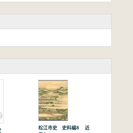
松江市史 史料編8 近
史