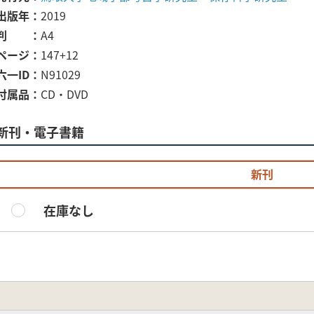
出版年
2019
判
A4
ページ
147+12
六一ID
N91029
付属品
CD・DVD
新刊・電子書籍
新刊
在庫なし