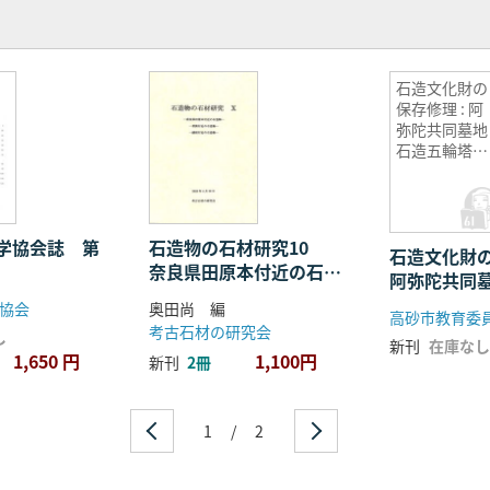
石造文化財の
保存修理 : 阿
弥陀共同墓地
石造五輪塔の
保存修理
学協会誌 第
石造物の石材研究10
石造文化財の
奈良県田原本付近の石造
阿弥陀共同
物 若狭付近の石造物
塔の保存修
協会
奥田尚 編
高砂市教育委員
越前付近の石造物
考古石材の研究会
し
新刊
在庫なし
1,650 円
1,100円
新刊
2冊
1
/
2