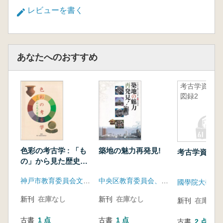
レビューを書く
あなたへのおすすめ
考古学資料
図録2
色彩の考古学 : 「も
築地の魅力再発見!
考古学資料図
の」から見た歴史の
色
神戸市教育委員会文化財課
中央区教育委員会、中央区立郷土天文館 (タイムドーム明石)
新刊
在庫なし
新刊
在庫なし
新刊
在庫なし
古書
1 点
古書
1 点
古書
2 点