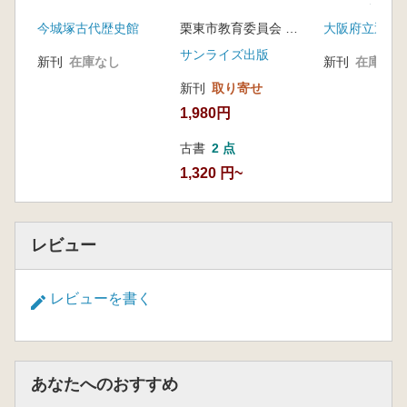
みる古市古墳
今城塚古代歴史館
栗東市教育委員会 栗東市スポーツ協会 編
サンライズ出版
新刊
在庫なし
新刊
在庫なし
新刊
取り寄せ
1,980円
古書
2 点
1,320 円~
レビュー
レビューを書く
あなたへのおすすめ