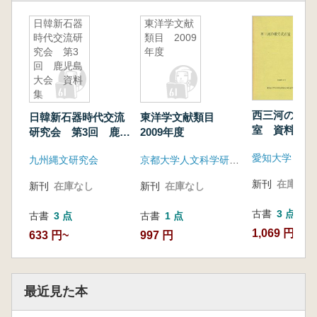
日韓新石器
東洋学文献
時代交流研
類目 2009
究会 第3
年度
回 鹿児島
大会 資料
集
西三河の横穴
日韓新石器時代交流
東洋学文献類目
室 資料編
研究会 第3回 鹿児
2009年度
島大会 資料集
九州縄文研究会
京都大学人文科学研究所附属東アジア人文情報学研究センター
新刊
在庫なし
新刊
在庫なし
新刊
在庫なし
古書
3 点
古書
3 点
古書
1 点
1,069 円~
633 円~
997 円
最近見た本