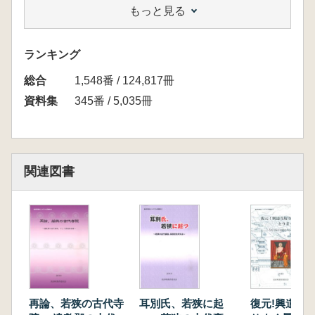
もっと見る
ランキング
総合
1,548番 / 124,817冊
資料集
345番 / 5,035冊
関連図書
再論、若狭の古代寺
耳別氏、若狭に起
復元!興道寺