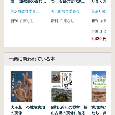
院 遠敷郡の古代寺
つ 若狭の古代豪
りまく景色
院、そして興道寺廃
族、耳別氏を考える
院の景観を考
美浜町教育委員会
美浜町教育委員会
美浜町教育委
寺
新刊
在庫なし
新刊
在庫なし
新刊
在庫なし
古書
2 点
2,420 円~
一緒に買われている本
大王墓 今城塚古墳
5世紀近江の盟主 椿
古墳群に暮ら
の実像
山古墳の実像に迫る
たち 集落遺