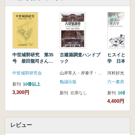
中世城郭研究 第35
古建築調査ハンドブ
ヒスイと碧玉
号 柴田龍司さん追
ック
学 日本諸島
悼号
る中の民の形
中世城郭研究会
山岸常人・岸泰子・登谷伸宏 著
河村好光 著
勉誠出版
六一書房
新刊
10冊以上
3,300円
新刊
在庫なし
新刊
10冊以
4,400円
レビュー