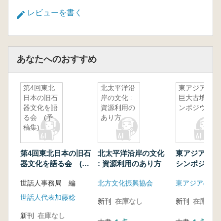
レビューを書く
あなたへのおすすめ
第4回東北
北太平洋沿
東アジアの
日本の旧石
岸の文化 :
巨大古墳シ
器文化を語
資源利用の
ンポジウム
る会 (予
あり方
稿集)
第4回東北日本の旧石
北太平洋沿岸の文化
東アジアの巨
器文化を語る会 (予
: 資源利用のあり方
シンポジウム
稿集)
世話人事務局 編
北方文化振興協会
世話人代表加藤稔
新刊
在庫なし
新刊
在庫なし
新刊
在庫なし