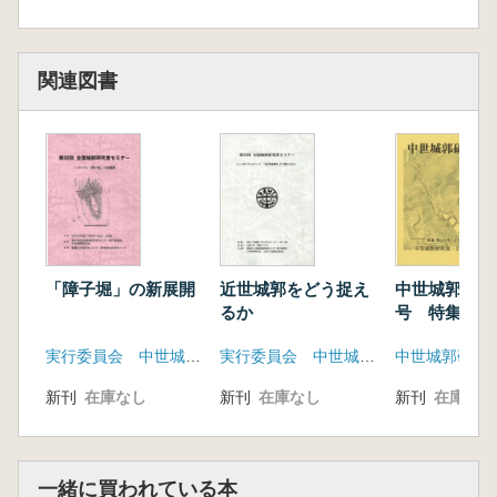
関連図書
「障子堀」の新展開
近世城郭をどう捉え
中世城郭研究
るか
号 特集 馬
える
実行委員会 中世城郭研究会
実行委員会 中世城郭研究会 九州大学建築史研究室
中世城郭研究
新刊
在庫なし
新刊
在庫なし
新刊
在庫なし
一緒に買われている本