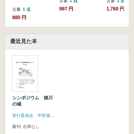
古書
1 点
古書
1 点
997 円
1,760 円
古書
1 点
880 円
最近見た本
シンポジウム 徳川
の城
実行委員会 中世城郭研究会
新刊
在庫なし