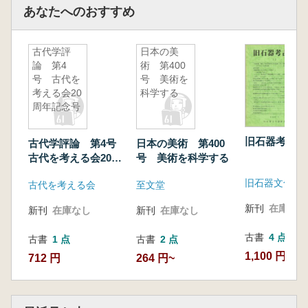
あなたへのおすすめ
古代学評
日本の美
論 第4
術 第400
号 古代を
号 美術を
考える会20
科学する
周年記念号
旧石器考古学
古代学評論 第4号
日本の美術 第400
古代を考える会20周
号 美術を科学する
年記念号
旧石器文化談
古代を考える会
至文堂
新刊
在庫なし
新刊
在庫なし
新刊
在庫なし
古書
4 点
古書
1 点
古書
2 点
1,100 円~
712 円
264 円~