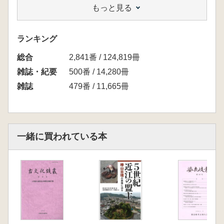
もっと見る
山中英彦 椿市廃寺出土の平城宮系軒丸瓦の一
考察
村上久和 豊前における古代火葬墓の動向
ランキング
北島大輔 弘津金石館の研究 先ツ來リテ考古
総合
學ノ趣味ヲ解セラレヨ
2,841番 / 124,819冊
雑誌・紀要
500番 / 14,280冊
雑誌
479番 / 11,665冊
一緒に買われている本