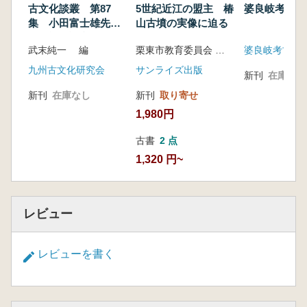
古文化談叢 第87
5世紀近江の盟主 椿
婆良岐考古 
集 小田富士雄先生
山古墳の実像に迫る
米寿記念論文集
武末純一 編
栗東市教育委員会 栗東市スポーツ協会 編
婆良岐考古同
九州古文化研究会
サンライズ出版
新刊
在庫なし
新刊
在庫なし
新刊
取り寄せ
1,980円
古書
2 点
1,320 円~
レビュー
レビューを書く