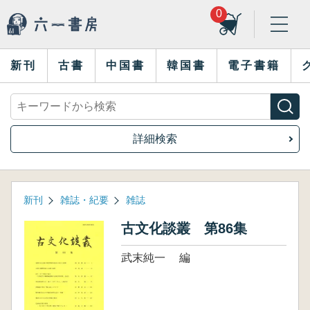
0
新刊
古書
中国書
韓国書
電子書籍
詳細検索
新刊
雑誌・紀要
雑誌
古文化談叢 第86集
武末純一 編