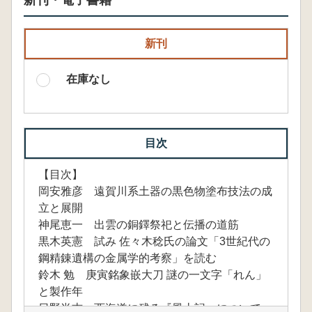
新刊・電子書籍
新刊
在庫なし
目次
【目次】
岡安雅彦 遠賀川系土器の黒色物塗布技法の成
立と展開
神尾恵一 出雲の銅鐸祭祀と伝播の道筋
黒木英憲 試み 佐々木稔氏の論文「3世紀代の
鋼精錬遺構の金属学的考察」を読む
鈴木 勉 庚寅銘象嵌大刀 謎の一文字「れん」
と製作年
日野尚志 西海道に残る『風土記』について