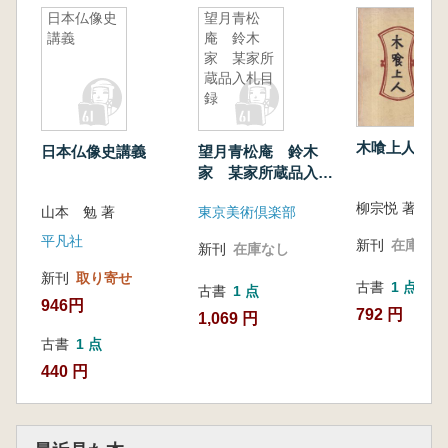
日本仏像史
望月青松
講義
庵 鈴木
家 某家所
蔵品入札目
録
木喰上人
日本仏像史講義
望月青松庵 鈴木
家 某家所蔵品入札
目録
山本 勉 著
東京美術倶楽部
平凡社
新刊
在庫なし
新刊
在庫なし
新刊
取り寄せ
古書
1 点
古書
1 点
946円
792 円
1,069 円
古書
1 点
440 円