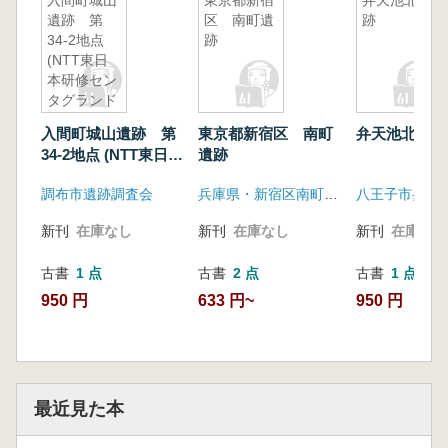
入間町城山
東京都新宿
弁天池北遺
遺跡 第
区 南町遺
跡
34-2地点
跡
(NTT東日
本研修セン
タグランド
部) の調査
入間町城山遺跡 第
東京都新宿区 南町
弁天池北遺跡
34-2地点 (NTT東日本
遺跡
研修センタグランド
調布市遺跡調査会
兵庫県・新宿区南町遺跡調査団
部) の調査
新刊
在庫なし
新刊
在庫なし
新刊
在庫なし
古書
1 点
古書
2 点
古書
1 点
950 円
633 円~
950 円
最近見た本