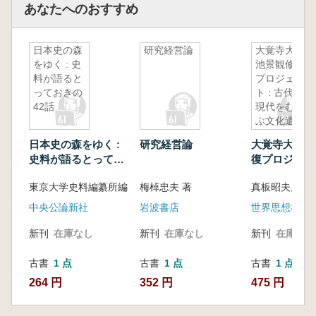
あなたへのおすすめ
日本史の森
研究経営論
大覚寺大沢
をゆく : 史
池景観修復
料が語ると
プロジェク
っておきの
ト : 古代と
42話
現代をむす
ぶ文化遺産
日本史の森をゆく :
研究経営論
大覚寺大沢池
史料が語るとってお
復プロジェクト
きの42話
代と現代をむ
東京大学史料編纂所編
梅棹忠夫 著
真板昭夫, 河
化遺産
中央公論新社
岩波書店
世界思想社
新刊
在庫なし
新刊
在庫なし
新刊
在庫なし
古書
1 点
古書
1 点
古書
1 点
264 円
352 円
475 円