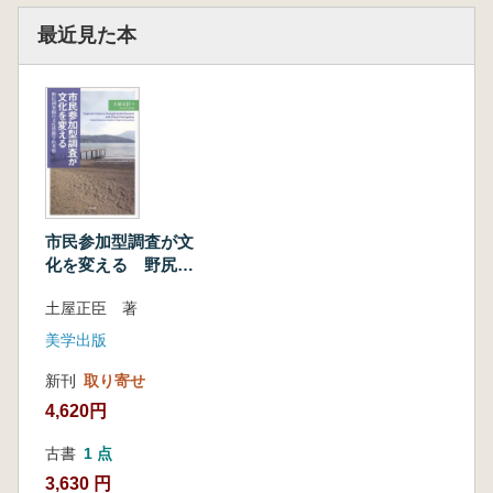
最近見た本
市民参加型調査が文
化を変える 野尻湖
発掘の文化資源学的
土屋正臣 著
考察
美学出版
新刊
取り寄せ
4,620円
古書
1 点
3,630 円