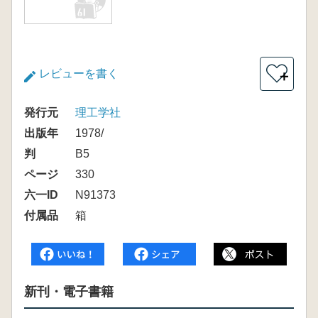
レビューを書く
＋
発行元
理工学社
出版年
1978/
判
B5
ページ
330
六一ID
N91373
付属品
箱
新刊・電子書籍