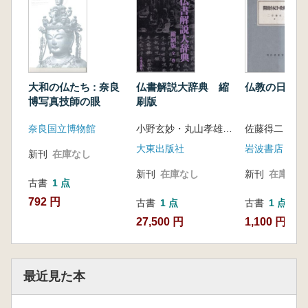
大和の仏たち : 奈良
仏書解説大辞典 縮
仏教の日本的
博写真技師の眼
刷版
奈良国立博物館
小野玄妙・丸山孝雄 編纂
佐藤得二 著
大東出版社
岩波書店
新刊
在庫なし
新刊
在庫なし
新刊
在庫なし
古書
1 点
792 円
古書
1 点
古書
1 点
27,500 円
1,100 円
最近見た本