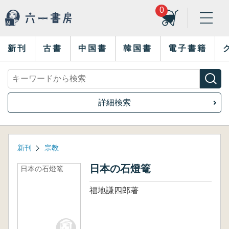
0
新刊
古書
中国書
韓国書
電子書籍
詳細検索
新刊
宗教
日本の石燈篭
日本の石燈篭
福地謙四郎著