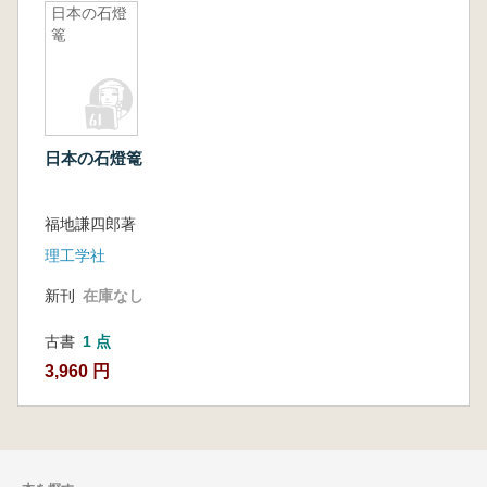
日本の石燈
篭
日本の石燈篭
福地謙四郎著
理工学社
新刊
在庫なし
古書
1 点
3,960 円