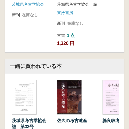
茨城県考古学協会 編
茨城県考古学協会
東泠書房
新刊
在庫なし
新刊
在庫なし
古書
1 点
1,320 円
一緒に買われている本
茨城県考古学協会
佐久の考古遺産
婆良岐考古 
誌 第33号