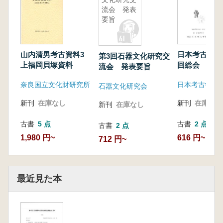
流会 発表
要旨
日本考古学協
山内清男考古資料3
第3回石器文化研究交
回総会 研究
上福岡貝塚資料
流会 発表要旨
旨
日本考古学協
奈良国立文化財研究所
石器文化研究会
新刊
在庫なし
新刊
在庫なし
新刊
在庫なし
古書
2 点
古書
5 点
古書
2 点
616 円~
1,980 円~
712 円~
最近見た本