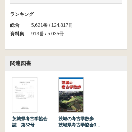
海浜古墳群について
4 わかすぎ学園 那珂市立第四中学校 野内智一
ランキング
郎【古代】つくば市 金田西坪B遺跡
総合
5 石岡市教育委員会 谷仲俊雄 【古代・中世】
5,621番 / 124,817冊
石岡市 外城遺跡
資料集
913番 / 5,035冊
6 (公財)茨城県教育財団 萩原宏季 【中近世】
高萩市 大高台遺跡の調査
関連図書
茨城の考古学散歩
茨城県考古学協会
茨城県考古学協会30
誌 第32号
周年誌