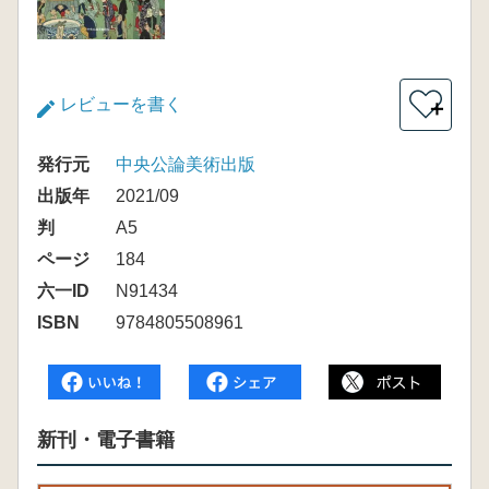
レビューを書く
＋
発行元
中央公論美術出版
出版年
2021/09
判
A5
ページ
184
六一ID
N91434
ISBN
9784805508961
新刊・電子書籍