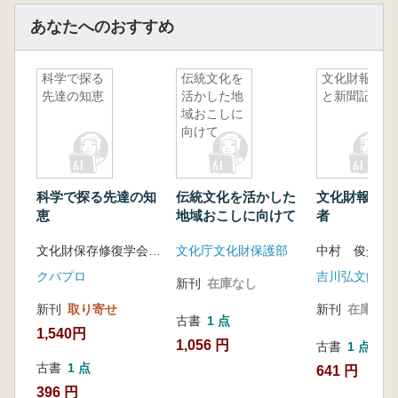
あなたへのおすすめ
科学で探る
伝統文化を
文化財報道
先達の知恵
活かした地
と新聞記者
域おこしに
向けて
科学で探る先達の知
伝統文化を活かした
文化財報道と
恵
地域おこしに向けて
者
文化財保存修復学会編
文化庁文化財保護部
中村 俊介 著
クバプロ
吉川弘文館
新刊
在庫なし
新刊
取り寄せ
新刊
在庫なし
古書
1 点
1,540円
1,056 円
古書
1 点
古書
1 点
641 円
396 円