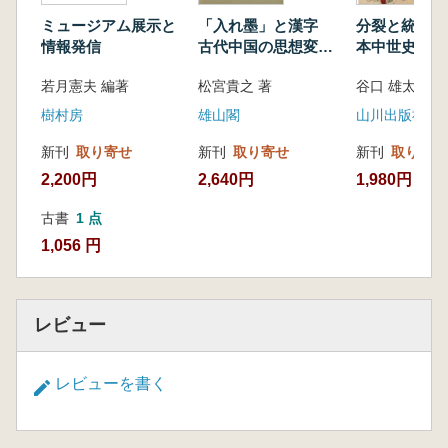
ミュージアム展示と
「入れ墨」と漢字
分裂と統合で
情報発信
古代中国の思想変貌
本中世史
と書
若月憲夫 編著
松宮貴之 著
谷口 雄太 著
樹村房
雄山閣
山川出版社
新刊
取り寄せ
新刊
取り寄せ
新刊
取り寄せ
2,200円
2,640円
1,980円
古書
1 点
1,056 円
レビュー
レビューを書く