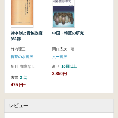
律令制と貴族政権
中国・韓瓶の研究
第1部
竹内理三
関口広次 著
御茶の水書房
六一書房
新刊
在庫なし
新刊
10冊以上
3,850円
古書
2 点
475 円~
レビュー