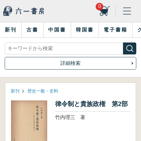
0
新刊
古書
中国書
韓国書
電子書籍
詳細検索
新刊
歴史一般・史料
律令制と貴族政権 第2部
竹内理三 著