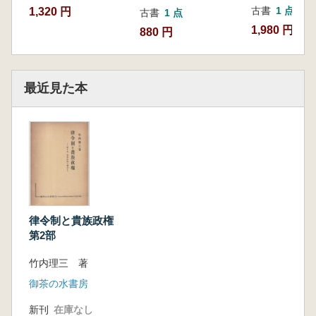
古書
1 点
1,320 円
古書
1 点
1,980 円
880 円
最近見た本
律令制と貴族政権
第2部
竹内理三 著
御茶の水書房
新刊
在庫なし