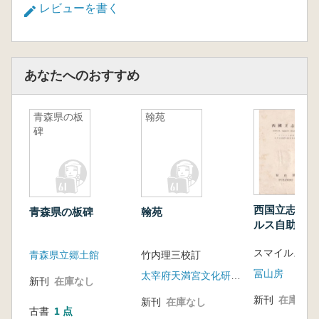
レビューを書く
あなたへのおすすめ
青森県の板
翰苑
碑
西国立志編: 
青森県の板碑
翰苑
ルス自助論 (
青森県立郷土館
竹内理三校訂
冨山房
太宰府天満宮文化研究所
新刊
在庫なし
新刊
在庫なし
新刊
在庫なし
古書
1 点