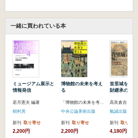
一緒に買われている本
ミュージアム展示と
博物館の未来を考え
首里城を解く
情報発信
る
財継承のため
築く
若月憲夫 編著
「博物館の未来を考える」刊行会 編集
高良倉吉 監修
樹村房
中央公論美術出版
勉誠出版
新刊
取り寄せ
新刊
取り寄せ
新刊
取り寄せ
2,200円
2,200円
4,180円