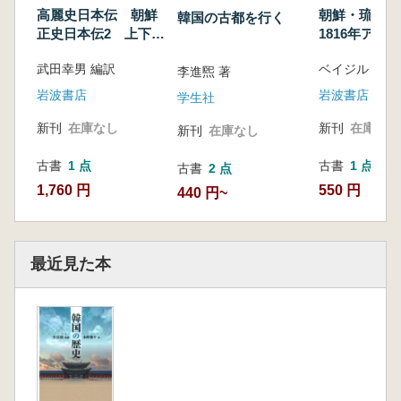
高麗史日本伝 朝鮮
朝鮮・琉球航海
韓国の古都を行く
正史日本伝2 上下
1816年アマ
2冊揃
節団とともに
武田幸男 編訳
李進煕 著
岩波書店
岩波書店
学生社
新刊
在庫なし
新刊
在庫なし
新刊
在庫なし
古書
1 点
古書
1 点
古書
2 点
1,760 円
550 円
440 円~
最近見た本