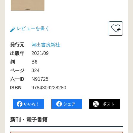
レビューを書く
＋
発行元
河出書房新社
出版年
2021/09
判
B6
ページ
324
六一ID
N91725
ISBN
9784309228280
新刊・電子書籍