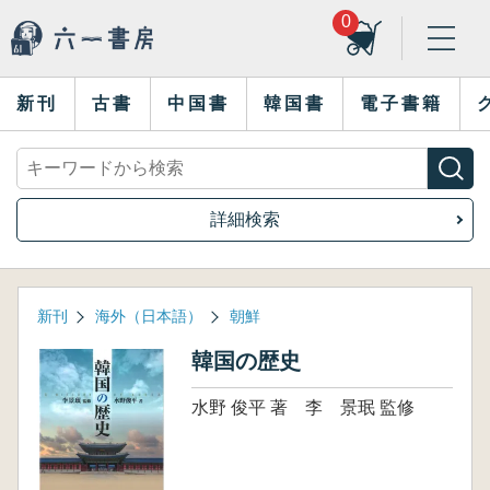
0
新刊
古書
中国書
韓国書
電子書籍
詳細検索
新刊
海外（日本語）
朝鮮
韓国の歴史
水野 俊平 著 李 景珉 監修