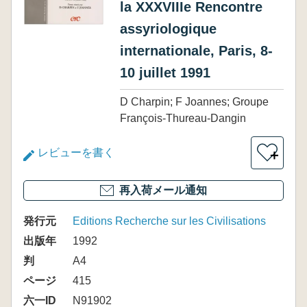
la XXXVIIIe Rencontre
assyriologique
internationale, Paris, 8-
10 juillet 1991
D Charpin; F Joannes; Groupe
François-Thureau-Dangin
レビューを書く
＋
再入荷メール通知
発行元
Editions Recherche sur les Civilisations
出版年
1992
判
A4
ページ
415
六一ID
N91902