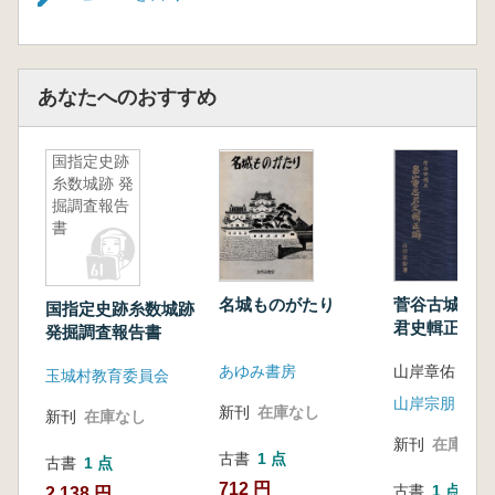
あなたへのおすすめ
国指定史跡
糸数城跡 発
掘調査報告
書
名城ものがたり
菅谷古城主畠
国指定史跡糸数城跡
君史輯正編
発掘調査報告書
あゆみ書房
山岸章佑 著
玉城村教育委員会
山岸宗朋
新刊
在庫なし
新刊
在庫なし
新刊
在庫なし
古書
1 点
古書
1 点
712 円
古書
1 点
2,138 円