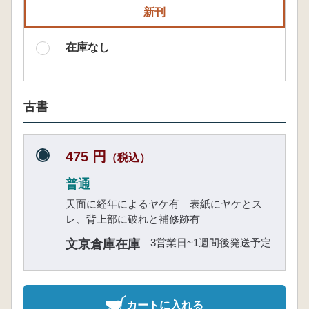
新刊
在庫なし
古書
475 円
（税込）
普通
天面に経年によるヤケ有 表紙にヤケとス
レ、背上部に破れと補修跡有
3営業日~1週間後発送予定
文京倉庫在庫
カートに入れる