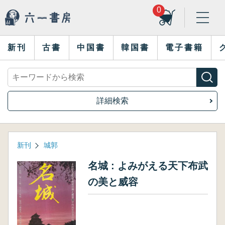
0
新刊
古書
中国書
韓国書
電子書籍
詳細検索
新刊
城郭
名城 : よみがえる天下布武
の美と威容