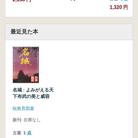
1,320 円
最近見た本
名城 : よみがえる天
下布武の美と威容
暁教育図書
新刊
在庫なし
古書
1 点