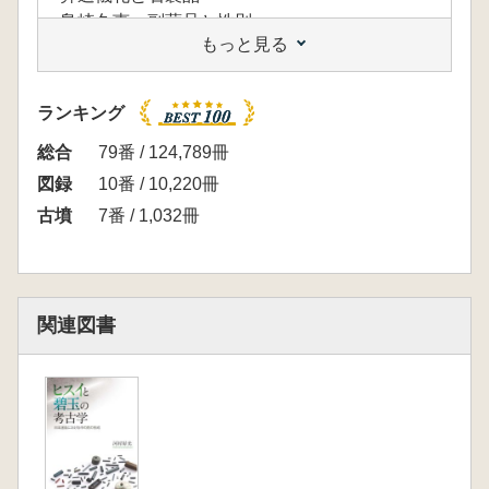
島崎久恵 副葬品と性別
もっと見る
第3章 倭の五王と金属・ガラスの煌めき
百舌鳥・古市古墳群と玉の副葬
王権周辺の玉副葬とモード
ランキング
廣瀬時習 古墳時代の玉と玉生産
渡来人と玉の副葬
総合
79番 / 124,789冊
玉井功 古墳時代中期と渡来文化
図録
10番 / 10,220冊
第4章 古墳時代後期の玉の副葬と金工品の時
古墳
7番 / 1,032冊
代
初期横穴式石室と玉
変化する玉の組合せ
石製玉類の終焉
関連図書
市村慎太郎 埋葬施設と副葬品の組み合わせ
終章 古墳時代の玉の終焉とその後
舘野和己 付論「万葉集からみた玉」