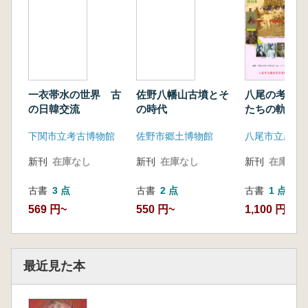
一衣帯水の世界 古
佐野八幡山古墳とそ
八尾の考古学
の日韓交流
の時代
たちの軌跡を
下関市立考古博物館
佐野市郷土博物館
新刊
在庫なし
新刊
在庫なし
新刊
在庫なし
古書
3 点
古書
2 点
古書
1 点
569 円~
550 円~
1,100 円
最近見た本