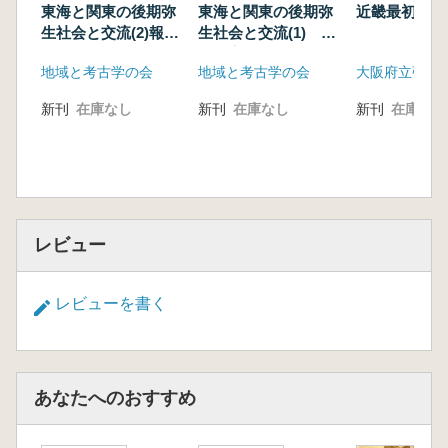
東海と関東の後期弥
東海と関東の後期弥
近畿最初の弥
生社会と交流(2)報告
生社会と交流(1) 土
編 (3)紙上発表編
器の変化と画期
地域と考古学の会
地域と考古学の会
※2冊セット
新刊
在庫なし
新刊
在庫なし
新刊
在庫なし
レビュー
レビューを書く
あなたへのおすすめ