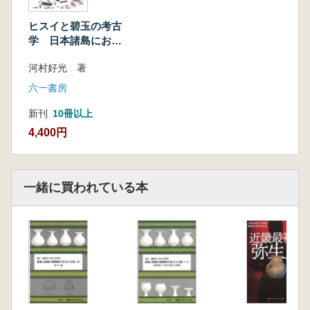
ヒスイと碧玉の考古
学 日本諸島におけ
る中の民の形成
河村好光 著
六一書房
新刊
10冊以上
4,400円
一緒に買われている本