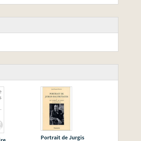
e
s
q
Portrait de Jurgis
ire