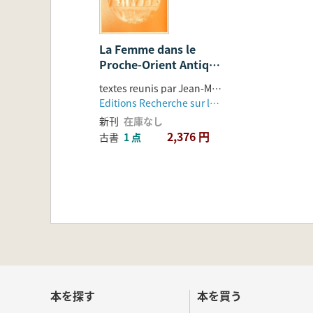
La Femme dans le
Proche-Orient Antique
: Compte Rendu de la
textes reunis par Jean-Marie Durand
XXXIIIe Rencontre
Editions Recherche sur les Civilisations
Assyriologique
新刊
在庫なし
Internationale (Paris,
2,376 円
古書
1 点
7-10 juillet 1986)
本を探す
本を買う