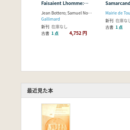
Faisaient Lhomme:
Samarcand
Mythologie
céramiques
Jean Bottero; Samuel Noah Kramer
Mairie de To
Mesopotamienne
XIIIe siè
Gallimard
新刊
在庫な
ンドの秘境:
新刊
在庫なし
古書
1 点
世紀の陶磁
4,752 円
古書
1 点
最近見た本