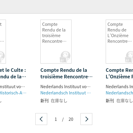
t
Compte
Compte
Rendu de la
Rendu de
troisième
L’Onzième
Rencontre
Rencontre
assyriologiqu
Assyriologiq
e
e
qu
international
Internationa
e
e
t le Culte :
al
Compte Rendu de la
Compte Re
e
ndu de la
troisième Rencontre
L’Onzième 
 3
 Rencontre
assyriologique
Assyriologi
Nederlands Instituut voor het Nabije Oosten
Nederlands Instituut voor het Nabije Oosten
ique
internationale
Internation
es
Nederlands Historisch-Archeologisch Instituut
Nederlandsch Instituut voor het Nabije Oosten
ale :
u
し
新刊
在庫なし
新刊
在庫なし
à Leiden du
let 1972
or
uspices du
1
/
20
 Instituut
abije