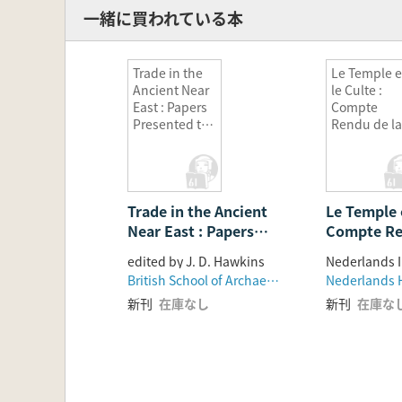
一緒に買われている本
Trade in the
Le Temple e
Ancient Near
le Culte :
East : Papers
Compte
Presented to
Rendu de la
the XXIII
Vingtième
Recontre
Rencontre
Assyriologiqu
Assyriologi
e
e
Trade in the Ancient
International
Le Temple e
Internation
e, University
e : Organisé
Near East : Papers
Compte Re
of
à Leiden du
Presented to the XXIII
Vingtième
Birmingham,
au 7 Juillet
edited by J. D. Hawkins
Recontre
Assyriolog
5-9 July, 1976
1972 sous l
British School of Archaeology in Iraq
Assyriologique
Internation
Auspices d
新刊
在庫なし
新刊
在庫な
Internationale,
Organisée 
Nederlands
University of
3 au 7 Juil
Instituut vo
het Nabije
Birmingham, 5-9 July,
sous les A
Oosten
1976
Nederlands
voor het N