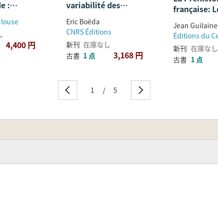
e :
variabilité des
de Jean
française: L
 du VIIIe au
méthodes (ルヴァロ
Guilaine
civilisation
ulouse
Eric Boëda
Jean Guilaine
cle (サマルカ
アのコンセプト:技法の
néolithique
CNRS Éditions
し
8世紀から13
多様性)
protohistor
4,400 円
新刊
在庫なし
器)
新刊
在庫なし
France, sou
3,168 円
古書
1 点
古書
1 点
direction d
Guilaine
1
/
5