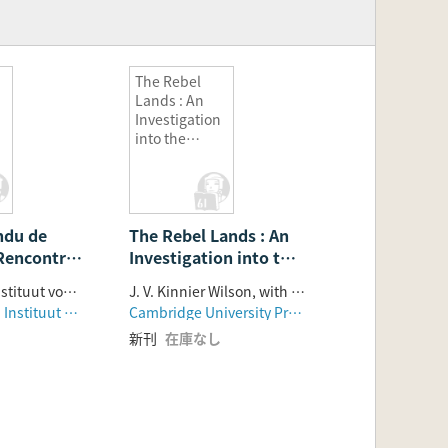
The Rebel
Lands : An
Investigation
into the
u
Origins of
Early
l
Mesopotamia
n Mythology
ndu de
The Rebel Lands : An
Rencontre
Investigation into the
que
Origins of Early
Nederlands Instituut voor het Nabije Oosten
J. V. Kinnier Wilson, with the assistance of Herman Vanstiphout
ale
Mesopotamian
Nederlandsch Instituut voor het Nabije Oosten
Cambridge University Press
Mythology
新刊
在庫なし