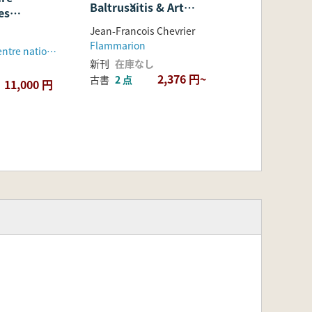
Baltrušaitis & Art
es
Sumérien, Art Roman
s
Jean-Francois Chevrier
s et
Flammarion
Éditions du Centre national de la recherche scientifique
iques de la
新刊
在庫なし
s la
2,376 円~
古書
2 点
11,000 円
e Jean