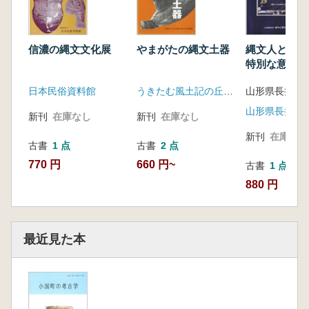
信濃の縄文文化展
やまがたの縄文土器
縄文人と巨
特別な意味合
日本民俗資料館
うきたむ風土記の丘考古資料館
新刊
在庫なし
新刊
在庫なし
新刊
在庫なし
古書
1 点
古書
2 点
770 円
660 円~
古書
1 点
880 円
最近見た本