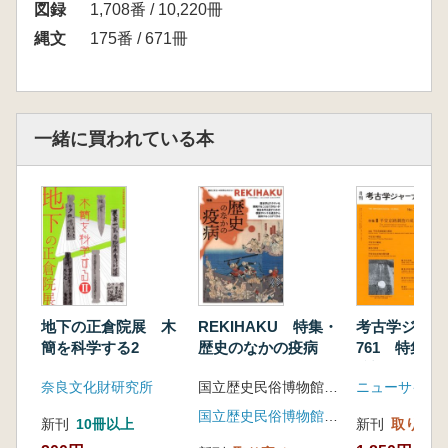
図録
1,708番 / 10,220冊
縄文
175番 / 671冊
一緒に買われている本
地下の正倉院展 木
REKIHAKU 特集・
考古学ジャ
簡を科学する2
歴史のなかの疫病
761 特集 
跡調査の成果
奈良文化財研究所
国立歴史民俗博物館 編集
ニューサイエ
国立歴史民俗博物館(文学通信)
新刊
10冊以上
新刊
取り寄せ