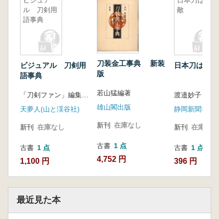
ビジュア
日本刀は素
ル 刀剣用
敵
語事典
刀装金工事典 新装
ビジュアル 刀剣用
日本刀は素敵
版
語事典
若山猛編著
「刀剣ファン」編集部 著
渡邉妙子 著
雄山閣出版
天夢人(山と渓谷社)
静岡新聞社
新刊
在庫なし
新刊
在庫なし
新刊
在庫なし
古書
1 点
古書
1 点
古書
1 点
4,752 円
1,100 円
396 円
最近見た本