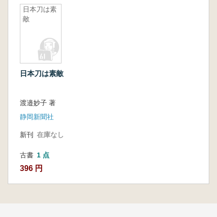
日本刀は素
敵
日本刀は素敵
渡邉妙子 著
静岡新聞社
新刊
在庫なし
古書
1 点
396 円