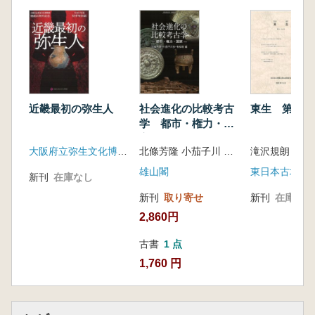
遺跡(今井真由美)
【コラム高地性集落探訪④】高地性遺跡への生
駒山西麓産土器の搬出(西浦 熙)
【コラム高地性集落探訪⑤】北限地の山元遺跡
(滝沢規朗)
金属製品の初期・特異保有をめぐる高地性集落
の諸問題
近畿最初の弥生人
社会進化の比較考古
東生 第9・1
青銅器の流通と高地性集落(國下多美樹・菊
学 都市・権力・国
池 望)
家
大阪府立弥生文化博物館
北條芳隆 小茄子川 歩 有松 唯 編集
滝沢規朗 編
銅鏡の早期入手と高地性集落(森岡秀人)
鉄器生産と高所,隠れ里の工房群(伊藤宏幸・新
雄山閣
新刊
在庫なし
田妃三光)
新刊
取り寄せ
新刊
在庫なし
弥生時代における高所居住選好の要因とその背
2,860円
景-部族的地域コミュニティー・クラン・リネ
ージの機能の観点から-(溝口孝司)
古書
1 点
【コラム高地性集落探訪⑥】塩津丘陵遺跡群
1,760 円
(西村 葵)
【コラム高地性集落探訪⑦】橘谷遺跡と橘谷銅
鐸(前田敬彦)