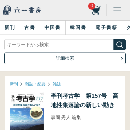
0
新刊
古書
中国書
韓国書
電子書籍
詳細検索
新刊
雑誌・紀要
雑誌
季刊考古学 第157号 高
地性集落論の新しい動き
森岡 秀人 編集