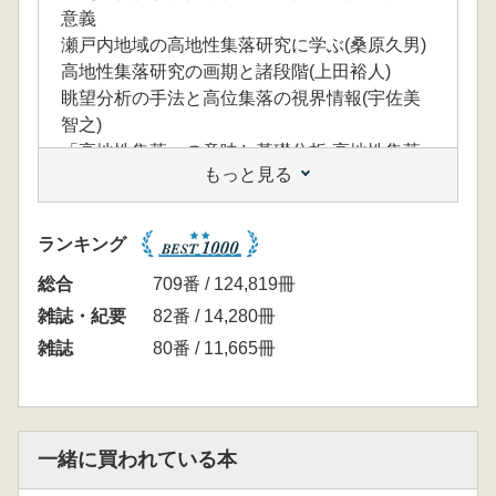
意義
瀬戸内地域の高地性集落研究に学ぶ(桑原久男)
高地性集落研究の画期と諸段階(上田裕人)
眺望分析の手法と高位集落の視界情報(宇佐美
智之)
「高地性集落」の意味と基礎分析-高地性集落
もっと見る
の抽出と相対化-(荒木幸治)
【コラム高地性集落探訪①】内海航路と紫雲出
山遺跡(塩冶琢磨)
ランキング
【コラム高地性集落探訪②】表六甲における群
棲連動と城山遺跡(森岡秀人)
総合
709番 / 124,819冊
弥生時代高地性集落の読み解き-各地の現状か
雑誌・紀要
82番 / 14,280冊
ら-
雑誌
80番 / 11,665冊
瀬戸内海,芸予諸島の高地性集落(柴田昌児)
淀川水系における研究の進展(福家 恭)
「高地性集落」をとりまく環壕の意義(川部浩
司)
一緒に買われている本
【コラム高地性集落探訪③】山畑遺跡・岩滝山