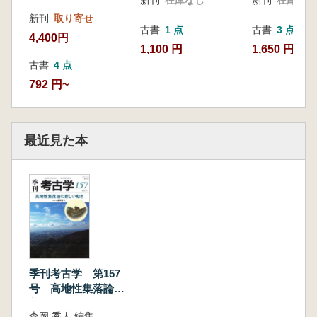
東日本有数の窯業生産地-静岡県湖西窯跡古見
新刊
取り寄せ
地点-(大須賀広夢)
古書
1 点
古書
3 点
4,400円
リレー連載・考古学の旬 第15回
1,100 円
1,650 円~
埴輪配列論再考(廣瀬 覚)
古書
4 点
リレー連載・私の考古学史 第6回
792 円~
もっと先を見たい(春成秀爾)
最近見た本
季刊考古学 第157
号 高地性集落論の
新しい動き
森岡 秀人 編集