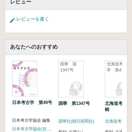
レビュー
【コラム高地性集落探訪⑧】保久良山遺跡 青
銅器の発見と厳かな磐座(森岡秀人)
森林資源の調達に関わる高地性集落の視点や地
レビューを書く
形学的分析の初めての試み
高地性集落と木工活動(鶴来航介)
高地性集落と分業の問題-集落の立地と木製品
の流れ-(樋上 昇)
あなたへのおすすめ
高地性集落の地形学的検討-古曽部・芝谷遺跡
を事例として-(松田順一郎・辻 康男)
国華 第
北海道考古
【コラム高地性集落探訪⑨】観音寺山遺跡(若
1347号
学 第41輯
林邦彦)
【コラム高地性集落探訪⑩】島田川流域の遺跡
群(田畑直彦)
【コラム学校現場における学びの一コマ】高等
学校日本史教科書にみられる『高地性集落』
日本考古学 第49号
国華 第1347号
北海道考古学
(渡邊邦雄)
輯
最近の発掘から
日本考古学協会 編集
国華社(朝日新聞社)
北海道考古学
畿内地域の最古型式前方後円墳-京都府向日市
日本考古学協会(吉川弘文館)
五塚原古墳-(梅本康広)
新刊
在庫なし
新刊
在庫なし