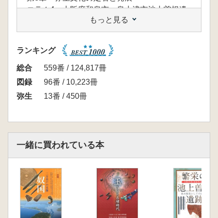
コラム4 大阪府和泉市・泉大津市池上曽根遺
もっと見る
跡
■特別論考
関根達人 西日本出土の大洞A1土器の製作地
ランキング
と製作者 高知県居徳遺跡と沖縄県平安山原B
遺跡
総合
559番 / 124,817冊
信里芳紀 農耕社会のはじまりと遠賀川式土
図録
96番 / 10,223冊
器 四国島を中心に
弥生
13番 / 450冊
■論 考
禰冝田佳男 水田稲作受容期の弥生遺跡をめぐ
って
一緒に買われている本