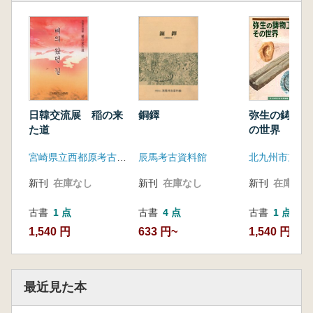
日韓交流展 稲の来
銅鐸
弥生の鋳物工
た道
の世界
宮崎県立西都原考古博物館
辰馬考古資料館
北九州市立考
新刊
在庫なし
新刊
在庫なし
新刊
在庫なし
古書
1 点
古書
4 点
古書
1 点
1,540 円
633 円~
1,540 円
最近見た本