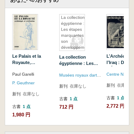
La collection
égyptienne :
Les étapes
marquantes de
son
développement
Le Palais et la
L’Archéologi
La collection
Royaute,
l’Iraq : Du D
égyptienne : Les
Archeologie et
L’Époque
étapes marquantes
Paul Garelli
Civilisation
Néolithique à
Musées royaux dart et dhistoire
de son
Avant Notre È
développement
P. Geuthner
新刊
在庫なし
新刊
在庫なし
Perspectives
Limites de
新刊
在庫なし
古書
1 点
古書
1 点
L’Interprétat
2,772 円
Anthropolog
古書
1 点
712 円
des Documen
1,980 円