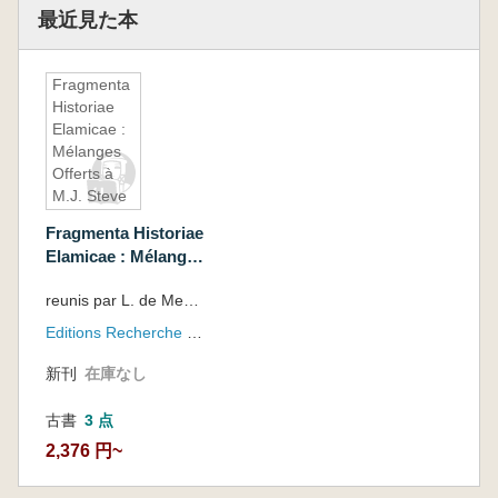
最近見た本
Fragmenta
Historiae
Elamicae :
Mélanges
Offerts à
M.J. Steve
Fragmenta Historiae
Elamicae : Mélanges
Offerts à M.J. Steve
reunis par L. de Meyer, H. Gasche et F. Vallat
Editions Recherche sur les Civilisations
新刊
在庫なし
古書
3 点
2,376 円~