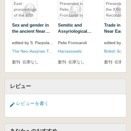
East :
Presented to
Presented to
proceedings
Pelio
the XXIII
of the 47th
Fronzaroli by
Recontre
Recontre
Pupils and
Assyriologiqu
Sex and gender in
Semitic and
Trade in the 
Assyriologique
Colleagues
Internationale
the ancient Near
Assyriological
Near East : 
Internationale,
University of
East : proceedings
Studies : Presented
Presented to
Helsinki, July
Birmingham,
edited by S. Parpola and R. M. Whiting
Pelio Fronzaroli
of the 47th Recontre
to Pelio Fronzaroli
XXIII Recont
2-6, 2001:
5-9 July, 197
Assyriologique
by Pupils and
Assyriologiq
set,pt. 1,pt. 2
The Neo-Assyrian Text Corpus Project
Harrassowitz
Internationale,
Colleagues
International
Helsinki, July 2-6,
University of
新刊
在庫なし
新刊
在庫なし
新刊
在庫なし
2001: set,pt. 1,pt. 2
Birmingham, 
July, 1976
レビュー
レビューを書く
あなたへのおすすめ