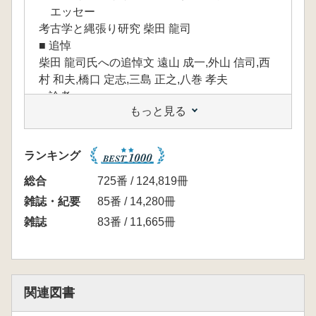
エッセー
考古学と縄張り研究 柴田 龍司
■ 追悼
柴田 龍司氏への追悼文 遠山 成一,外山 信司,西
村 和夫,橋口 定志,三島 正之,八巻 孝夫
■ 論考
もっと見る
岡山県井原市高屋の城館群 : 永禄十二年の藤
井・毛利方の交戦に関して 和田 剛
奈良県下における城郭利用が考えられる古墳に
ランキング
ついて : 奈良盆地を中心に 髙田 徹
練馬城(東京都)の過去・現在・未来 : 練馬城の
総合
725番 / 124,819冊
未来像を考える 八巻 孝夫
雑誌・紀要
85番 / 14,280冊
北信地域をめぐる武田・上杉氏の攻防 : 長野県
雑誌
83番 / 11,665冊
北部地域の中世城郭 三島 正之
鉢形城周辺の諸城(四) : 金鑚御嶽城 上武の境目
の城 田﨑 茂
茨城県・北浦北岸に分布する城郭(前) : 武田氏
関連図書
と烟田氏の城郭を検討して 木地谷 了一