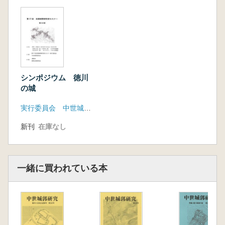
■ 研究ノート
城郭夜話 : 城郭を扱った NHK の歴史番組への
疑問 藤本 正行
城郭から考える丹波香良合戦 高橋 成計
いわゆる出枡形について : 毛利氏による尼子家
再興軍の鎮圧戦を中心に 寺井 毅
■ 報告
シンポジウム 徳川
石間城(新潟県東蒲原郡阿賀町)の縄張 目黒 公司
の城
下総・寺台城 中井 正代
実行委員会 中世城郭研究会
下野佐野城(唐沢山城)研究の現状 米山 喬朗
茨城県・鹿嶋市の城郭縄張図 渡邉 敬
新刊
在庫なし
上関城 : 越後での馬出の事例 目黒 公司
一緒に買われている本