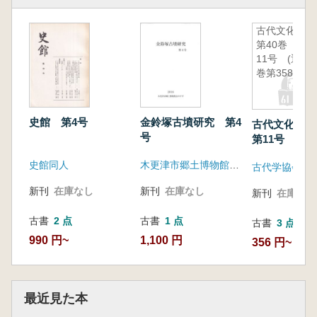
古代文化
第40巻 第
11号 (通
巻第358号)
史館 第4号
金鈴塚古墳研究 第4
古代文化 第
号
第11号 (通巻
号)
史館同人
木更津市郷土博物館金のすず
古代学協会
新刊
在庫なし
新刊
在庫なし
新刊
在庫なし
古書
2 点
古書
1 点
古書
3 点
990 円~
1,100 円
356 円~
最近見た本