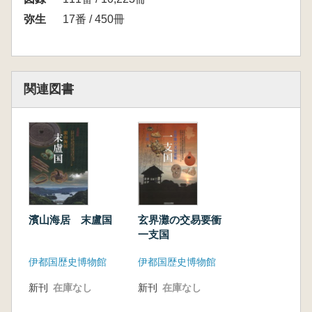
弥生
17番 / 450冊
関連図書
濱山海居 末盧国
玄界灘の交易要衝
一支国
伊都国歴史博物館
伊都国歴史博物館
新刊
在庫なし
新刊
在庫なし