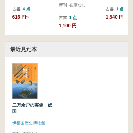
新刊
在庫なし
古書
1 点
古書
4 点
1,540 円
616 円~
古書
1 点
1,100 円
最近見た本
二万余戸の実像 奴
国
伊都国歴史博物館