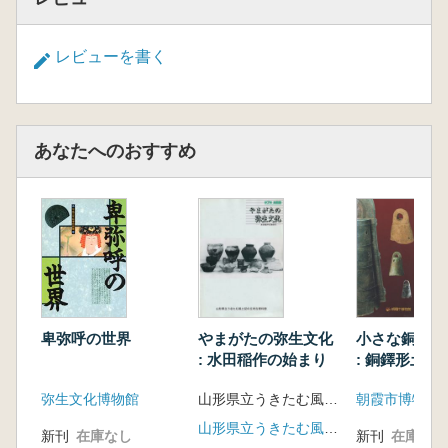
レビューを書く
あなたへのおすすめ
やまがたの弥生文化
小さな銅鐸を
卑弥呼の世界
: 水田稲作の始まり
: 銅鐸形土製
銅鐸
山形県立うきたむ風土記の丘考古資料館 編
朝霞市博物館
弥生文化博物館
山形県立うきたむ風土記の丘考古資料館
新刊
在庫なし
新刊
在庫なし