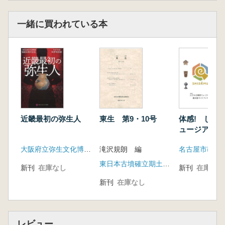
一緒に買われている本
近畿最初の弥生人
東生 第9・10号
体感! しだ
ュージアム 
ガイドブック
大阪府立弥生文化博物館
滝沢規朗 編
名古屋市教育
東日本古墳確立期土器検討会
新刊
在庫なし
新刊
在庫なし
新刊
在庫なし
レビュー