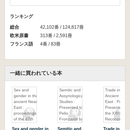
ランキング
総合
42,102番 / 124,817冊
欧米原書
313番 / 2,591冊
フランス語
4番 / 83冊
一緒に買われている本
Sex and
Semitic and
Trade in the
gender in the
Assyriological
Ancient Near
ancient Near
Studies :
East : Papers
East :
Presented to
Presented to
proceedings
Pelio
the XXIII
of the 47th
Fronzaroli by
Recontre
Recontre
Pupils and
Assyriologiqu
Sex and gender in
Semitic and
Trade in the 