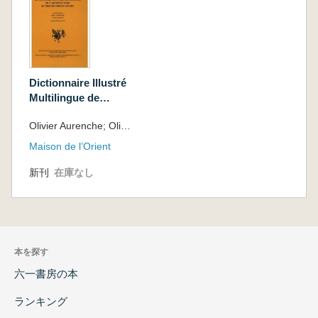
Dictionnaire Illustré
Multilingue de
L’Architecture du
Olivier Aurenche; Olivier Callot
Proche Orient
Ancien
Maison de l’Orient
新刊
在庫なし
本を探す
六一書房の本
ランキング