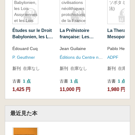
Babylonien,
civilisations
ソポタミアの
les Lois
néolithiques et
法)
Assyriennes
protohistoriques
et les Lois
de la France,
Hittites
sous la
Études sur le Droit
La Préhistoire
La Therapeut
direction de
Babylonien, les Lois
française: Les
Mesopotami
Jean Guilaine
Assyriennes et les
civilisations
ソポタミアの
Édouard Cuq
Jean Guilaine
Pablo Herrero
Lois Hittites
néolithiques et
protohistoriques de
P. Geuthner
Éditions du Centre national de la recherche scientifique
ADPF
la France, sous la
direction de Jean
新刊
在庫なし
新刊
在庫なし
新刊
在庫なし
Guilaine
古書
1 点
古書
1 点
古書
1 点
1,425 円
11,000 円
1,980 円
最近見た本