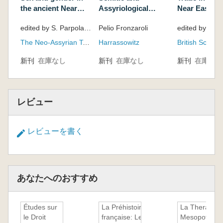
Assyriologique
Colleagues
Internationale
the ancient Near
Assyriological
Near East : 
Internationale,
University of
East : proceedings
Studies : Presented
Presented to
Helsinki, July
Birmingham,
edited by S. Parpola and R. M. Whiting
Pelio Fronzaroli
of the 47th Recontre
to Pelio Fronzaroli
XXIII Recont
2-6, 2001:
5-9 July, 197
Assyriologique
by Pupils and
Assyriologiq
set,pt. 1,pt. 2
The Neo-Assyrian Text Corpus Project
Harrassowitz
Internationale,
Colleagues
International
Helsinki, July 2-6,
University of
新刊
在庫なし
新刊
在庫なし
新刊
在庫なし
2001: set,pt. 1,pt. 2
Birmingham, 
July, 1976
レビュー
レビューを書く
あなたへのおすすめ
Études sur
La Préhistoire
La Therapeut
le Droit
française: Les
Mesopotami