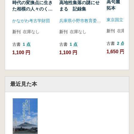
高句麗 広開
時代の変換点に生き
高地性集落の謎にせ
拓本
た相模の人々のくら
まる 記録集
し : 古代から中世へ
東京国立博物
かながわ考古学財団
兵庫県小野市教育委員会
新刊
在庫なし
新刊
在庫なし
新刊
在庫なし
古書
2 点
古書
1 点
古書
1 点
1,650 円~
1,100 円
1,100 円
最近見た本