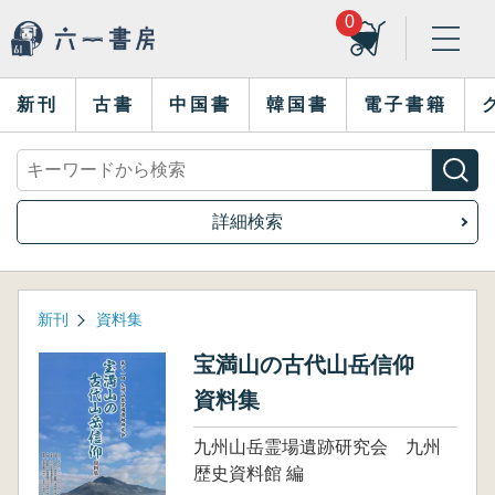
0
新刊
古書
中国書
韓国書
電子書籍
詳細検索
新刊
資料集
宝満山の古代山岳信仰
資料集
九州山岳霊場遺跡研究会 九州
歴史資料館 編