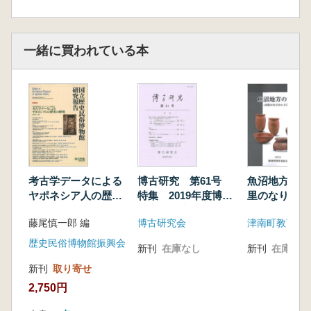
一緒に買われている本
考古学データによる
博古研究 第61号
魚沼地方の古
ヤポネシア人の歴史
特集 2019年度博古
里のなりわい
の解明
研究会研究大会「北
藤尾慎一郎 編
博古研究会
津南町教育委
奥蝦夷の社会と文
化」
歴史民俗博物館振興会
新刊
在庫なし
新刊
在庫なし
新刊
取り寄せ
2,750円