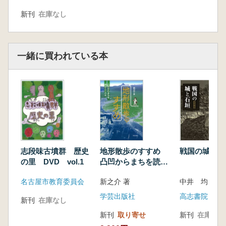
新刊
在庫なし
一緒に買われている本
志段味古墳群 歴史
地形散歩のすすめ
戦国の城と石
の里 DVD vol.1
凸凹からまちを読み
とく方法
名古屋市教育委員会
新之介 著
中井 均 著
学芸出版社
高志書院
新刊
在庫なし
新刊
取り寄せ
新刊
在庫なし