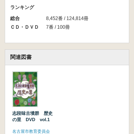
付された動画が収録されています。背景楽曲は
ランキング
「古墳deコーフン!」(まりこふん)。同時収録の
総合
「埴輪氏武のヒミツ」は子供たちにもわかりや
8,452番 / 124,814冊
すく神話をアニメで紹介したものです。
ＣＤ・ＤＶＤ
7番 / 100冊
関連図書
志段味古墳群 歴史
の里 DVD vol.1
名古屋市教育委員会