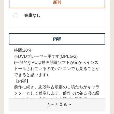
新刊
在庫なし
内容
時間:20分
※DVDプレーヤー用です(MPEG-2)
(一般的なPCは動画閲覧ソフトが元からインス
トールされているのでパソコンでも見ることが
できると思います)
【内容】
前作に続き、志段味古墳群の古墳たちがキャラ
クターとして登場します。前作では各古墳の紹
介でしたが、今作では各古墳が史跡整備でどの
もっと見る
ようになっていくか紹介されています。また、
後半では各古墳の現在の様子の撮影に説明文が