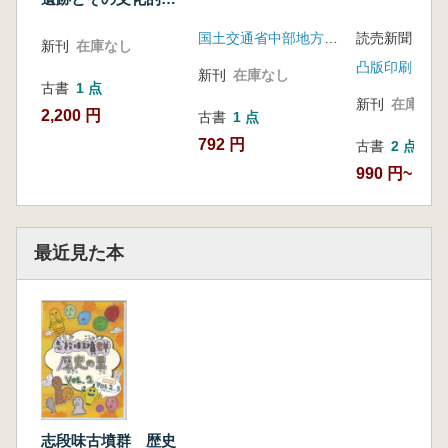
観
国土交通省中部地方整備局静岡国道事務所
読売新聞 凸
新刊
在庫なし
凸版印刷
新刊
在庫なし
古書
1 点
新刊
在庫なし
2,200 円
古書
1 点
792 円
古書
2 点
990 円~
最近見た本
志段味古墳群 歴史