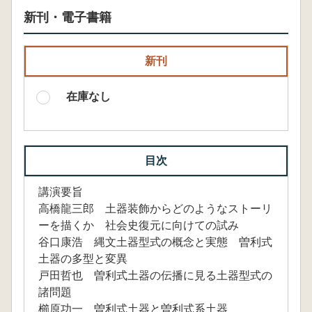
新刊・電子書籍
新刊
在庫なし
目次
講演要旨
高橋龍三郎 土器装飾からどのようなストーリ
ーを描くか 社会史復元に向けての試み
谷口康浩 縄文土器型式の概念と実態 曽利式
土器の多型と変異
戸田哲也 曽利式土器の伝播に見る土器型式の
諸問題
櫛原功一 曽利式土器と曽利式系土器