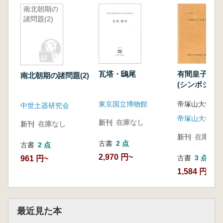
南北朝期の
諸問題(2)
瓦塔・鴟尾
有間皇子を考
南北朝期の諸問題(2)
(シンポジウ
書)
東京国立博物館
中世土器研究会
新刊
在庫なし
新刊
在庫なし
新刊
在庫なし
古書
2 点
古書
2 点
2,970 円~
古書
3 点
961 円~
1,584 円~
最近見た本