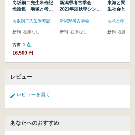
副島蔵人 長野県における曽利式(系)土器の集
向坂鋼二先生米寿記
新潟県考古学会
東海と関東の
成
念論集 地域と考古
2021年度秋季シンポ
生社会と交流(
学2
ジウム発表要旨「遺
編 (3)紙
横幕真 愛知県における曽利式(系)土器の集成
向坂鋼二先生米寿記念論集刊行会
新潟県考古学会
地域と考古学
跡から読み取る新潟
※2冊セット
岩永祐貴 岐阜県における曽利式(系)土器の集
県の内水面交通」
成
新刊
在庫なし
新刊
在庫なし
新刊
在庫なし
古書
1 点
16,500 円
レビュー
レビューを書く
あなたへのおすすめ