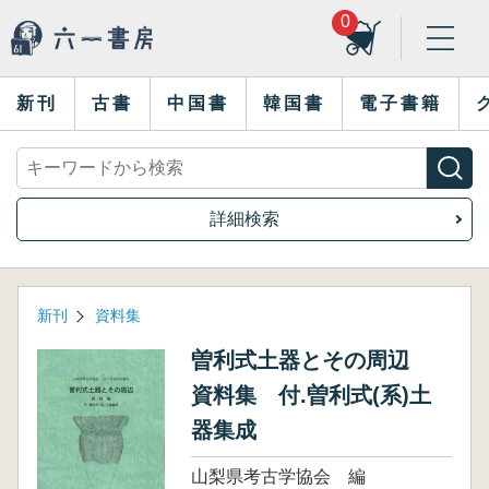
0
新刊
古書
中国書
韓国書
電子書籍
詳細検索
新刊
資料集
曽利式土器とその周辺
資料集 付.曽利式(系)土
器集成
山梨県考古学協会 編