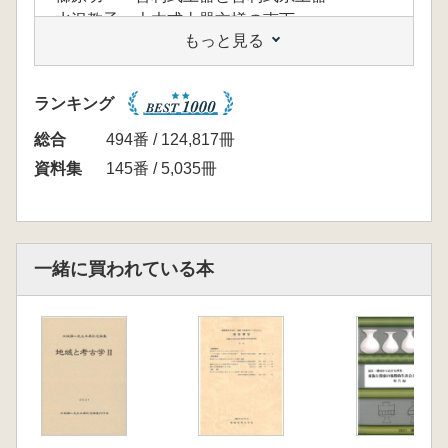
水沢教子 大木式土器文様の南下
もっと見る
纐襭茂 加曽利E式系土器の広がり
大網信良 連弧文土器の広がり
岩永祐貴 唐草文(系)土器の広がり
ランキング
付.曽利式(系)土器集成
太田圭 福島県・茨城県・栃木県における曽利
総合
494番 / 124,817冊
式(系)土器の集成
資料集
145番 / 5,035冊
多賀谷蓮 群馬県における曽利式(系)土器の集成
入江直穀 埼玉県における曽利式(系)土器の集
成
小林美貴・箱石幸祐 東京都における曽利式
一緒に買われている本
(系)土器の集成
生山優実 神奈川県における曽利式(系)土器の
集成
櫛原功一 山梨県東部域の曽利式土器集成
村松佳幸 山梨県西部域の曽利式土器集成
桐部夏帆 静岡県における曽利式(系)土器の集
成