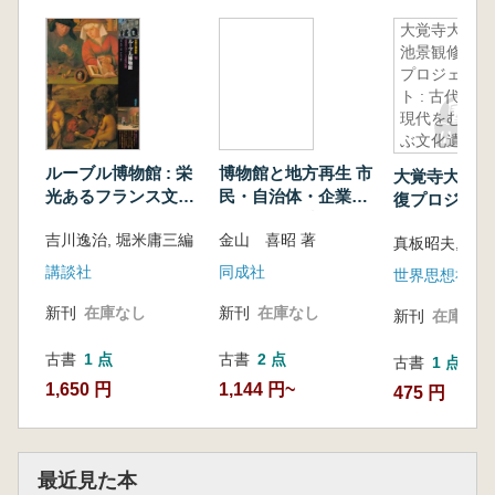
大覚寺大沢
池景観修復
プロジェク
ト : 古代と
現代をむす
ぶ文化遺産
ルーブル博物館 : 栄
博物館と地方再生 市
大覚寺大沢池
光あるフランス文化
民・自治体・企業・
復プロジェクト
の伝統
地域との連携
代と現代をむ
吉川逸治, 堀米庸三編
金山 喜昭 著
真板昭夫, 河
化遺産
講談社
同成社
世界思想社
新刊
在庫なし
新刊
在庫なし
新刊
在庫なし
古書
1 点
古書
2 点
古書
1 点
1,650 円
1,144 円~
475 円
最近見た本