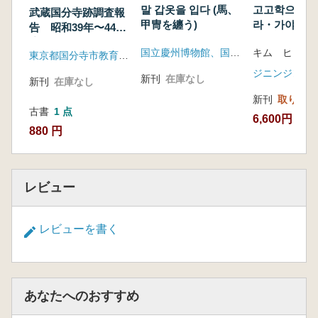
말 갑옷을 입다 (馬、
고고학으로 살
武蔵国分寺跡調査報
甲冑を纏う)
라・가야 갑주
告 昭和39年〜44年
学で探る新羅
度
国立慶州博物館、国立慶州文化財研究所
キム ヒョク
甲冑)
東京都国分寺市教育委員会
ジニンジン
新刊
在庫なし
新刊
在庫なし
新刊
取り寄せ
古書
1 点
6,600円
880 円
レビュー
レビューを書く
あなたへのおすすめ