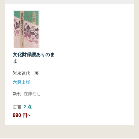
文化財保護ありのま
ま
岩永蓮代 著
六興出版
新刊
在庫なし
古書
2 点
990 円~