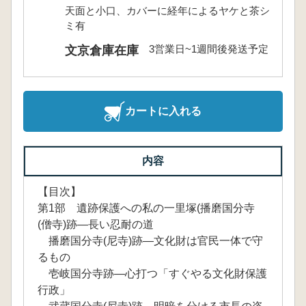
天面と小口、カバーに経年によるヤケと茶シ
ミ有
3営業日~1週間後発送予定
文京倉庫在庫
カートに入れる
内容
【目次】
第1部 遺跡保護への私の一里塚(播磨国分寺
(僧寺)跡―長い忍耐の道
播磨国分寺(尼寺)跡―文化財は官民一体で守
るもの
壱岐国分寺跡―心打つ「すぐやる文化財保護
行政」