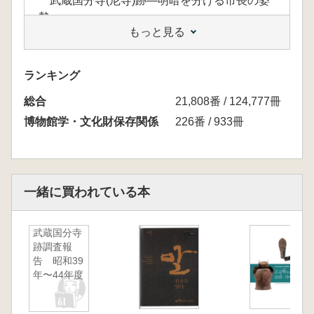
武蔵国分寺(尼寺)跡―明暗を分ける市長の姿
勢
もっと見る
陸奥国分寺跡―国分寺正式名碑献納のこと
その他の国分寺跡について
第2部 文化財保護に生きた庶民
ランキング
奈良の植木職人・棚田嘉十郎と平城宮跡
総合
京都の織物商・三宅安兵衛父子
21,808番 / 124,777冊
愛護一すじの道
博物館学・文化財保存関係
226番 / 933冊
一緒に買われている本
武蔵国分寺
跡調査報
告 昭和39
年〜44年度