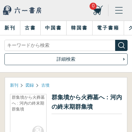
0
新刊
古書
中国書
韓国書
電子書籍
詳細検索
新刊
図録
古墳
群集墳から火葬墓へ : 河内
群集墳から火葬墓
へ : 河内の終末期
の終末期群集墳
群集墳