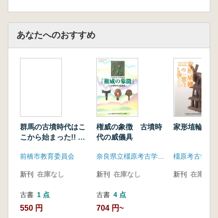
あなたへのおすすめ
群馬の古墳時代はこ
家形埴輪の世
権威の象徴 古墳時
こから始まった!! 朝
代の威儀具
倉・広瀬古墳群
前橋市教育委員会
奈良県立橿原考古学研究所附属博物館
新刊
在庫なし
新刊
在庫なし
新刊
在庫なし
古書
1 点
古書
4 点
550 円
704 円~