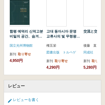
함평 예덕리 신덕고분
고대 동아시아 문명
交流と交易
비밀의 공간、숨겨진
교류사의 빛 무령왕릉
열쇠 (咸平禮徳里新
(古代東アジア文明交
国立光州博物館
権五栄
徳古墳 秘密の空間、
流史の光 武寧王陵)
隠された鍵)
図書出版 トルペゲ
同成社
新刊
取り寄せ
4,950円
新刊
取り寄せ
新刊
取り寄せ
4,290円
5,280円
レビュー
レビューを書く