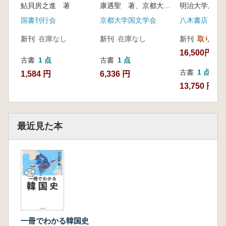
鮎貝房之進 著
康遇聖 著、京都大学文学部国語学国文学研究室 編
ット
国書刊行会
京都大学国文学会
八木書店
新刊
在庫なし
新刊
在庫なし
新刊
取り寄せ
16,500円
古書
1 点
古書
1 点
古書
1 点
1,584 円
6,336 円
13,750 円
最近見た本
一冊でわかる韓国史