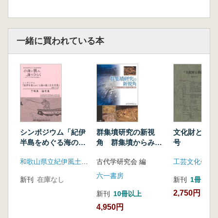
一緒に買われている本
シンポジウム「紀伊
群集墳研究の新視
文化財と技術
半島をめぐる海の道
角 群集墳からみた
号
と文化交流」予稿
古墳時代の社会と集
和歌山県立紀伊風土記の丘
古代学研究会 編
工芸文化研究
集・論考集
団
六一書房
新刊
在庫なし
新刊
1冊
2,750円
新刊
10冊以上
4,950円