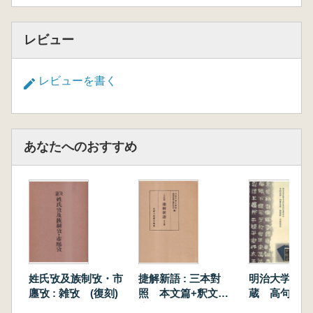
レビュー
レビューを書く
あなたへのおすすめ
姓氏攷及族制攷・市
捷解新語 : 三本對
明治大学図書
廛攷 : 雑攷 (復刻)
照 本文篇+釈文・
蔵 高句麗広
索引・解題篇 2冊セ
碑拓本