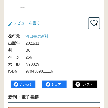
レビューを書く
＋
発行元
河出書房新社
出版年
2021/11
判
B6
ページ
256
六一ID
N93329
ISBN
9784309811116
新刊・電子書籍