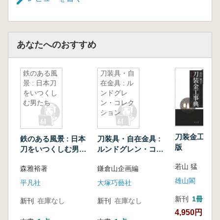
あなたへのおすすめ
鉄のある風
刀装具・自
景 : 日本刀
在金具 : ル
をいつくし
ンドグレ
む男たち
ン・コレク
ション
刀装金工事典
鉄のある風景 : 日本
刀装具・自在金具 :
版
刀をいつくしむ男た
ルンドグレン・コレ
ち
クション
若山 猛 著
森雅裕著
鎌倉山企画編
雄山閣
平凡社
大塚巧藝社
新刊
1冊
新刊
在庫なし
新刊
在庫なし
4,950円