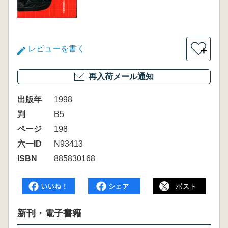
レビューを書く
＋
再入荷メール通知
出版年
1998
判
B5
ページ
198
六一ID
N93413
ISBN
885830168
新刊・電子書籍