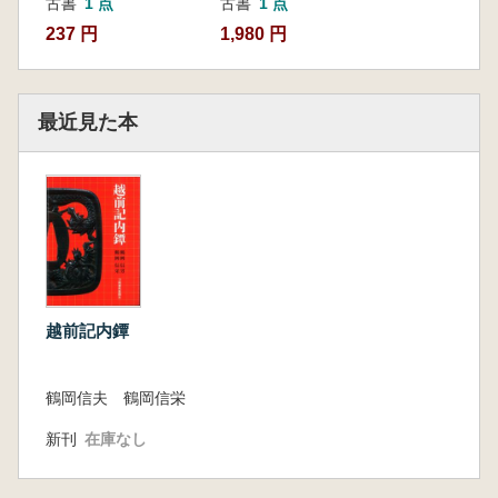
古書
1 点
古書
1 点
237 円
1,980 円
最近見た本
越前記内鐔
鶴岡信夫 鶴岡信栄
新刊
在庫なし