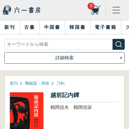
0
新刊
古書
中国書
韓国書
電子書籍
詳細検索
新刊
陶磁器・美術
刀剣
越前記内鐔
鶴岡信夫 鶴岡信栄