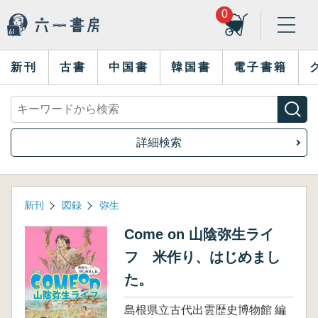
0
新刊
古書
中国書
韓国書
電子書籍
詳細検索
新刊
図録
弥生
Come on 山陰弥生ライ
フ 米作り、はじめまし
た。
島根県立古代出雲歴史博物館 編