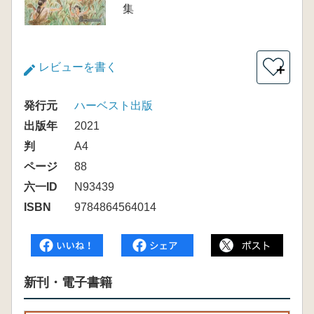
集
レビューを書く
＋
発行元
ハーベスト出版
出版年
2021
判
A4
ページ
88
六一ID
N93439
ISBN
9784864564014
新刊・電子書籍