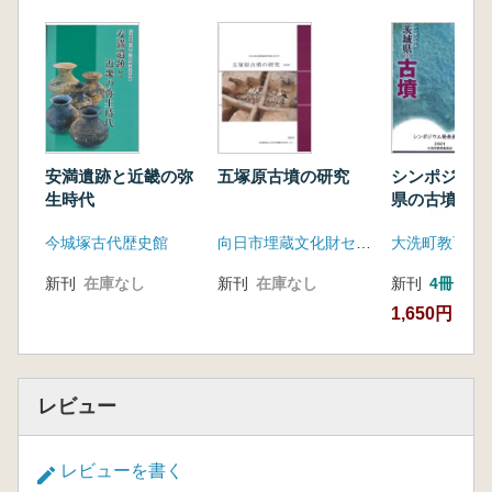
安満遺跡と近畿の弥
五塚原古墳の研究
シンポジウム
生時代
県の古墳 最
査研究成果か
今城塚古代歴史館
向日市埋蔵文化財センター
大洗町教育委
茨城県の古墳
新刊
在庫なし
新刊
在庫なし
新刊
4冊
1,650円
レビュー
レビューを書く