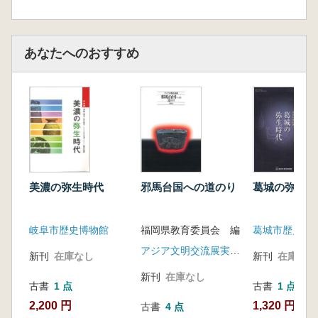
あなたへのおすすめ
美濃の弥生時代
邪馬台国への道のり
葛城の弥生時
岐阜市歴史博物館
福岡県教育委員会 編
葛城市歴史博
アジア文明交流展実行委員会
新刊
在庫なし
新刊
在庫なし
新刊
在庫なし
古書
1 点
古書
1 点
2,200 円
1,320 円
古書
4 点