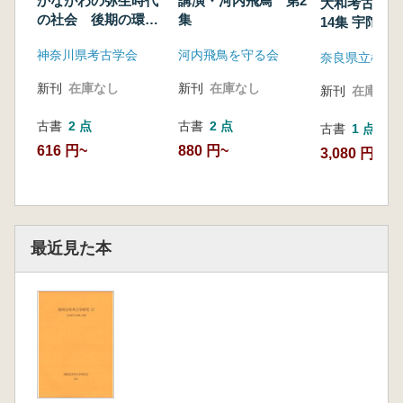
かながわの弥生時代
講演・河内飛鳥 第2
大和考古資料
の社会 後期の環濠
集
14集 宇陀の
集落から考える
と石器
神奈川県考古学会
河内飛鳥を守る会
新刊
在庫なし
新刊
在庫なし
新刊
在庫なし
古書
2 点
古書
2 点
古書
1 点
616 円~
880 円~
3,080 円
最近見た本