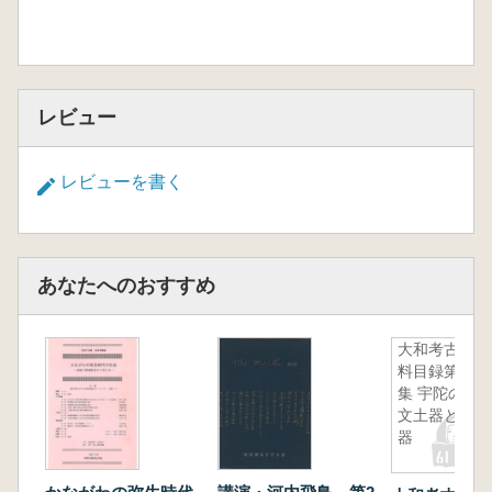
レビュー
レビューを書く
あなたへのおすすめ
大和考古資
料目録第14
集 宇陀の縄
文土器と石
器