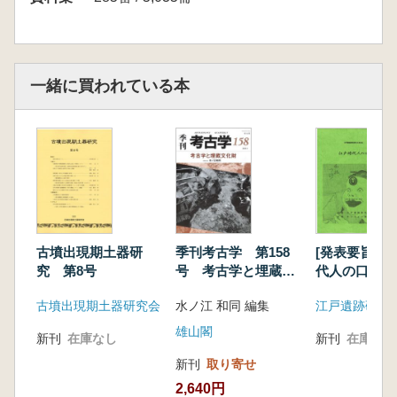
一緒に買われている本
古墳出現期土器研
季刊考古学 第158
[発表要旨] 
究 第8号
号 考古学と埋蔵文
代人の口
化財
古墳出現期土器研究会
水ノ江 和同 編集
江戸遺跡研究
雄山閣
新刊
在庫なし
新刊
在庫なし
新刊
取り寄せ
2,640円